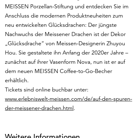
am
MEISSEN Porzellan-Stiftung und entdecken Sie im
Ende
Anschluss die modernen Produktneuheiten zum
der
Seite
neu entwickelten Glücksdrachen: Der jüngste
die
Nachwuchs der Meissener Drachen ist der Dekor
Schaltfläche
„Glücksdrache“ von Meissen-Designerin Zhuyou
„Cookie-
Einstellungen“
Hou. Sie gestaltete ihn Anfang der 2020er Jahre –
zur
zunächst auf ihrer Vasenform Nova, nun ist er auf
Verfügung.
dem neuen MEISSEN Coffee-to-Go-Becher
Funktionale
erhältlich.
Cookies
werden
Tickets sind online buchbar unter:
auch
www.erlebniswelt-meissen.com/de/auf-den-spuren-
ohne
der-meissener-drachen.html
.
Ihr
Einverständnis
weiterhin
ausgeführt.
Weitere Informationen