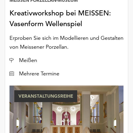
MEISSEN PORZELLAN-MUSEUM
unserer
Datenschutzerklärung
Kreativworkshop bei MEISSEN:
oder
Vasenform Wellenspiel
dem
Impressum
Erproben Sie sich im Modellieren und Gestalten
.
von Meissener Porzellan.
Ort
Meißen
Datum
Mehrere Termine
VERANSTALTUNGSREIHE