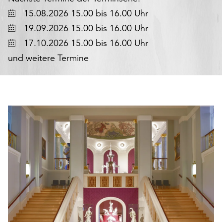
den
Datum
15.08.2026 15.00 bis 16.00 Uhr
Betrieb
Datum
19.09.2026 15.00 bis 16.00 Uhr
der
Seite
Datum
17.10.2026 15.00 bis 16.00 Uhr
notwendig
und weitere Termine
sind
(funktionale
Cookies),
sowie
solche,
die
lediglich
zu
anonymen
Statistikzwecken
genutzt
werden.
Klicken
Sie