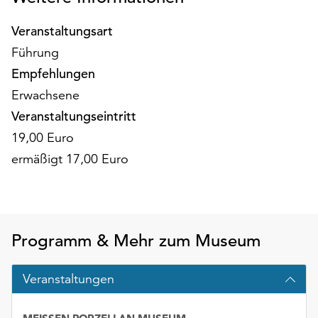
Möchten
Sie
Veranstaltungsart
die
Führung
verwendeten
Empfehlungen
Cookies
anpassen,
Erwachsene
erreichen
Veranstaltungseintritt
Sie
19,00 Euro
die
Einstellungen
ermäßigt 17,00 Euro
über
die
Schaltfläche
„Auswählen“.
Programm & Mehr zum Museum
Weitere
Informationen
Veranstaltungen
finden
Sie
in