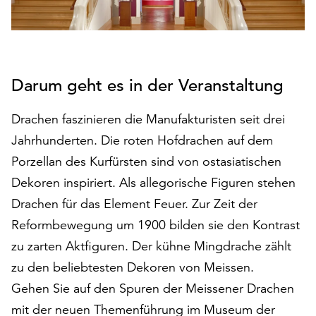
auf
„Alle
akzeptieren“,
um
alle
Darum geht es in der Veranstaltung
Cookies
zu
Drachen faszinieren die Manufakturisten seit drei
akzeptieren.
Jahrhunderten. Die roten Hofdrachen auf dem
Sie
können
Porzellan des Kurfürsten sind von ostasiatischen
Ihr
Dekoren inspiriert. Als allegorische Figuren stehen
Einverständnis
Drachen für das Element Feuer. Zur Zeit der
jederzeit
Reformbewegung um 1900 bilden sie den Kontrast
ändern
und
zu zarten Aktfiguren. Der kühne Mingdrache zählt
widerrufen.
zu den beliebtesten Dekoren von Meissen.
Dafür
Gehen Sie auf den Spuren der Meissener Drachen
steht
Ihnen
mit der neuen Themenführung im Museum der