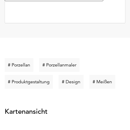
Schlüsselwort
Schlüsselwort
# Porzellan
# Porzellanmaler
suchen
suchen
Schlüsselwort
Schlüsselwort
Schlüsse
# Produktgestaltung
# Design
# Meißen
suchen
suchen
suchen
Kartenansicht