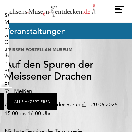
widerrufen.
Umscha
Sachsens-
Naviga
Museen-
entdecken.de
Veranstaltungen
verwendet
Cookies,
um
MEISSEN PORZELLAN-MUSEUM
Ihnen
Auf den Spuren der
ein
optimales
Meissener Drachen
Webseiten-
Erlebnis
zu
Meißen
bieten.
ALLE AKZEPTIEREN
Dazu
Datum
Ausgewählter Termin der Serie:
20.06.2026
zählen
15.00 bis 16.00 Uhr
Cookies,
die
für
Nächste Termine der Terminserie: