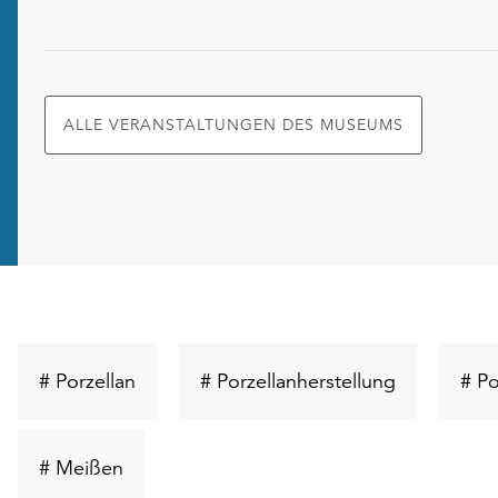
ALLE VERANSTALTUNGEN DES MUSEUMS
Schlüsselwort
Schlüsselwo
# Porzellan
# Porzellanherstellung
# Po
suchen
suchen
Schlüsselwort
# Meißen