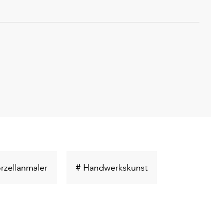
rt
Schlüsselwort
Schlüsselwort
rzellanmaler
# Handwerkskunst
suchen
suchen