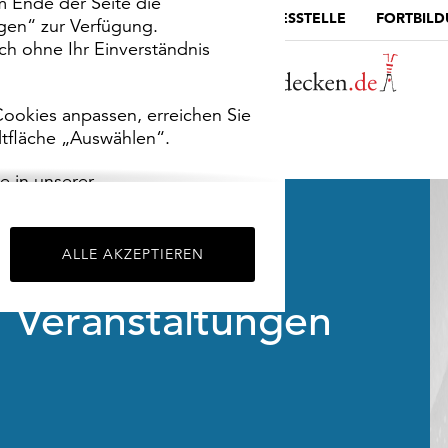
m Ende der Seite die
MUSEUMSPORTAL
DIE LANDESSTELLE
FORTBIL
ngen“ zur Verfügung.
h ohne Ihr Einverständnis
ookies anpassen, erreichen Sie
ltfläche „Auswählen“.
e in unserer
m
Impressum
.
ALLE AKZEPTIEREN
Veranstaltungen