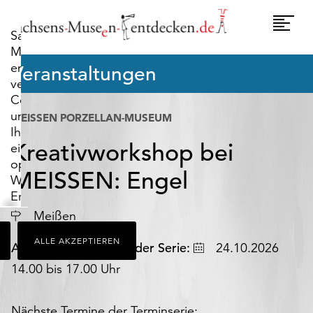
widerrufen.
Umscha
Sachsens-
Naviga
Museen-
entdecken.de
Veranstaltungen
verwendet
Cookies,
um
MEISSEN PORZELLAN-MUSEUM
Ihnen
Kreativworkshop bei
ein
optimales
MEISSEN: Engel
Webseiten-
Erlebnis
zu
Meißen
bieten.
ALLE AKZEPTIEREN
Dazu
Datum
Ausgewählter Termin der Serie:
24.10.2026
zählen
14.00 bis 17.00 Uhr
Cookies,
die
für
Nächste Termine der Terminserie: