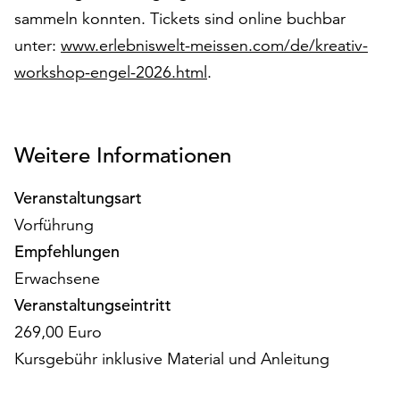
am
sammeln konnten. Tickets sind online buchbar
Ende
unter:
www.erlebniswelt-meissen.com/de/kreativ-
der
Seite
workshop-engel-2026.html
.
die
Schaltfläche
„Cookie-
Einstellungen“
Weitere Informationen
zur
Verfügung.
Veranstaltungsart
Funktionale
Vorführung
Cookies
Empfehlungen
werden
auch
Erwachsene
ohne
Veranstaltungseintritt
Ihr
269,00 Euro
Einverständnis
weiterhin
Kursgebühr inklusive Material und Anleitung
ausgeführt.