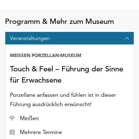
Möchten
Sie
die
Programm & Mehr zum Museum
verwendeten
Cookies
Veranstaltungen
anpassen,
erreichen
Sie
MEISSEN PORZELLAN-MUSEUM
die
Touch & Feel – Führung der Sinne
Einstellungen
über
für Erwachsene
die
Schaltfläche
Porzellane anfassen und fühlen ist in dieser
„Auswählen“.
Führung ausdrücklich erwünscht!
Weitere
Informationen
Ort
Meißen
finden
Sie
Datum
Mehrere Termine
in