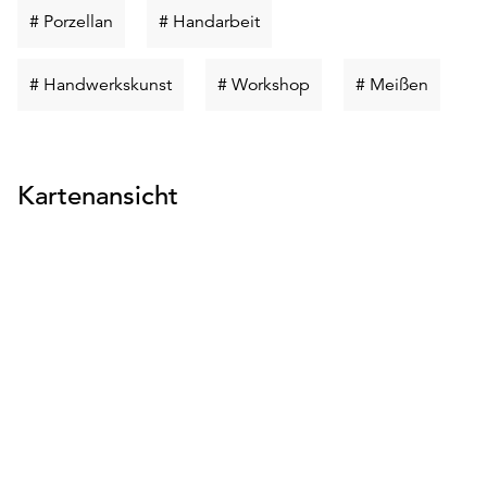
Schlüsselwort
Schlüsselwort
# Porzellan
# Handarbeit
suchen
suchen
Schlüsselwort
Schlüsselwort
Schlüss
# Handwerkskunst
# Workshop
# Meißen
suchen
suchen
suchen
Kartenansicht