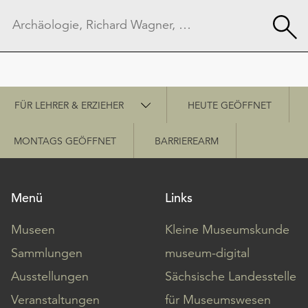
Schnellzugriff
FÜR LEHRER & ERZIEHER
HEUTE GEÖFFNET
MONTAGS GEÖFFNET
BARRIEREARM
Menü
Links
Museen
Kleine Museumskunde
Sammlungen
museum-digital
Ausstellungen
Sächsische Landesstelle
Veranstaltungen
für Museumswesen