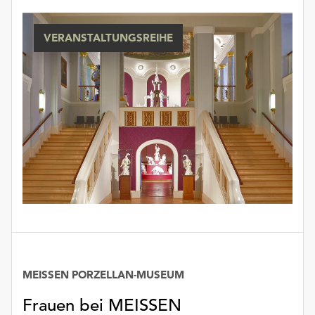
unserer
Datenschutzerklärung
VERANSTALTUNGSREIHE
oder
dem
Impressum
.
MEISSEN PORZELLAN-MUSEUM
Frauen bei MEISSEN