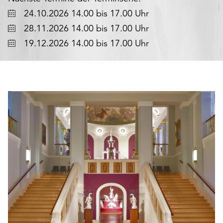
den
Datum
24.10.2026 14.00 bis 17.00 Uhr
Betrieb
Datum
28.11.2026 14.00 bis 17.00 Uhr
der
Seite
Datum
19.12.2026 14.00 bis 17.00 Uhr
notwendig
sind
(funktionale
Cookies),
sowie
solche,
die
lediglich
zu
anonymen
Statistikzwecken
genutzt
werden.
Klicken
Sie