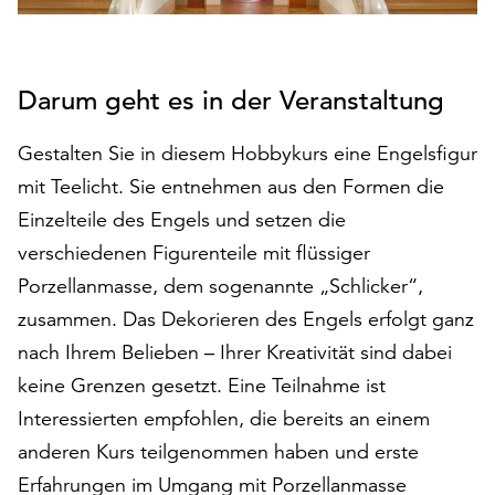
auf
„Alle
akzeptieren“,
Darum geht es in der Veranstaltung
um
alle
Cookies
Gestalten Sie in diesem Hobbykurs eine Engelsfigur
zu
mit Teelicht. Sie entnehmen aus den Formen die
akzeptieren.
Einzelteile des Engels und setzen die
Sie
können
verschiedenen Figurenteile mit flüssiger
Ihr
Porzellanmasse, dem sogenannte „Schlicker“,
Einverständnis
zusammen. Das Dekorieren des Engels erfolgt ganz
jederzeit
nach Ihrem Belieben – Ihrer Kreativität sind dabei
ändern
und
keine Grenzen gesetzt. Eine Teilnahme ist
widerrufen.
Interessierten empfohlen, die bereits an einem
Dafür
anderen Kurs teilgenommen haben und erste
steht
Ihnen
Erfahrungen im Umgang mit Porzellanmasse