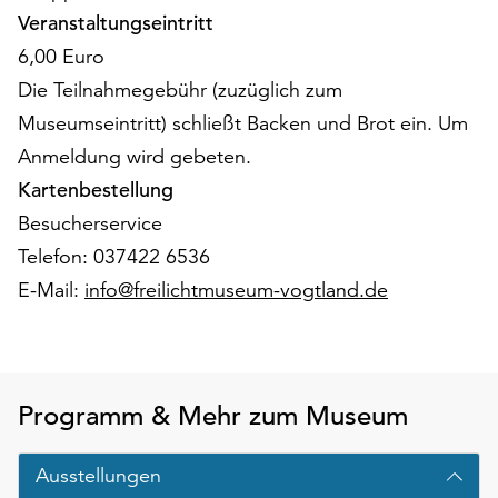
am
Veranstaltungseintritt
Ende
6,00 Euro
der
Seite
Die Teilnahmegebühr (zuzüglich zum
die
Museumseintritt) schließt Backen und Brot ein. Um
Schaltfläche
Anmeldung wird gebeten.
„Cookie-
Einstellungen“
Kartenbestellung
zur
Besucherservice
Verfügung.
Telefon: 037422 6536
Funktionale
E-Mail:
info@freilichtmuseum-vogtland.de
Cookies
werden
auch
ohne
Ihr
Programm & Mehr zum Museum
Einverständnis
weiterhin
ausgeführt.
Ausstellungen