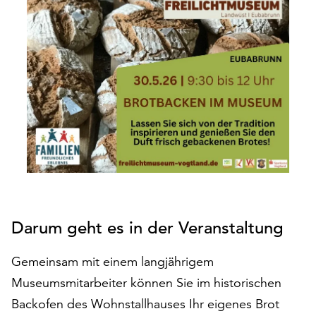
den
Betrieb
der
Seite
notwendig
sind
(funktionale
Cookies),
sowie
solche,
die
lediglich
zu
anonymen
Darum geht es in der Veranstaltung
Statistikzwecken
genutzt
Gemeinsam mit einem langjährigem
werden.
Museumsmitarbeiter können Sie im historischen
Klicken
Backofen des Wohnstallhauses Ihr eigenes Brot
Sie