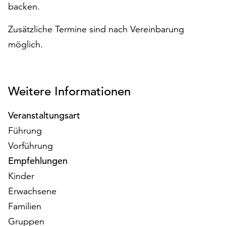
backen.
auf
„Alle
Zusätzliche Termine sind nach Vereinbarung
akzeptieren“,
möglich.
um
alle
Cookies
zu
Weitere Informationen
akzeptieren.
Sie
können
Veranstaltungsart
Ihr
Führung
Einverständnis
Vorführung
jederzeit
Empfehlungen
ändern
und
Kinder
widerrufen.
Erwachsene
Dafür
Familien
steht
Ihnen
Gruppen