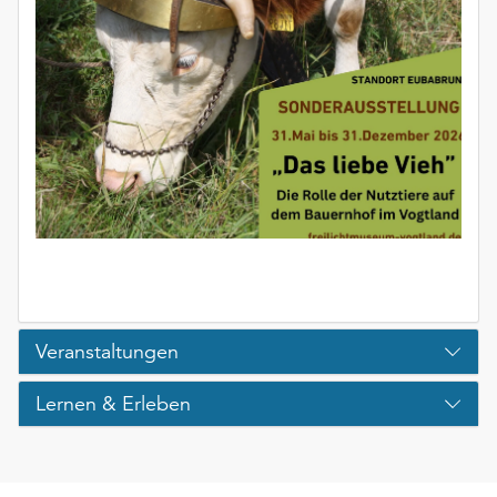
unserer
Datenschutzerklärung
oder
dem
Impressum
.
Veranstaltungen
Lernen & Erleben