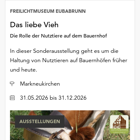
Möchten
Sie
FREILICHTMUSEUM EUBABRUNN
die
Das liebe Vieh
verwendeten
Cookies
Die Rolle der Nutztiere auf dem Bauernhof
anpassen,
erreichen
In dieser Sonderausstellung geht es um die
Sie
Haltung von Nutztieren auf Bauernhöfen früher
die
Einstellungen
und heute.
über
die
Ort
Markneukirchen
Schaltfläche
Datum
„Auswählen“.
31.05.2026
bis 31.12.2026
Weitere
Informationen
AUSSTELLUNGEN
finden
Sie
in