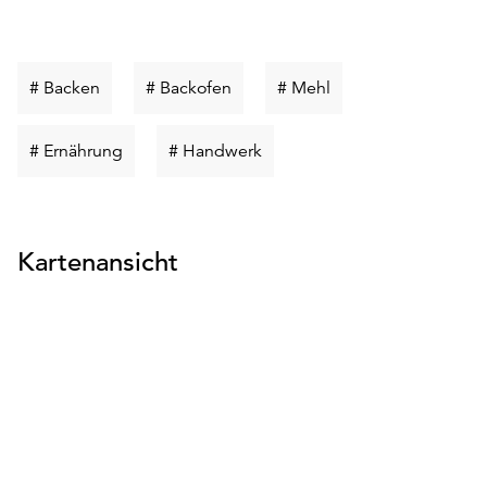
Schlüsselwort
Schlüsselwort
Schlüsselwort
# Backen
# Backofen
# Mehl
suchen
suchen
suchen
Schlüsselwort
Schlüsselwort
# Ernährung
# Handwerk
suchen
suchen
Kartenansicht