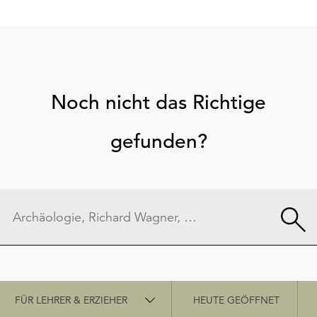
Noch nicht das Richtige
gefunden?
Schnellzugriff
FÜR LEHRER & ERZIEHER
HEUTE GEÖFFNET