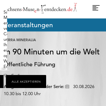
widerrufen.
Umscha
Sachsens-
Naviga
Museen-
entdecken.de
Veranstaltungen
verwendet
Cookies,
um
TERRA MINERALIA
Ihnen
In 90 Minuten um die Welt
ein
optimales
Webseiten-
Öffentliche Führung
Erlebnis
zu
Freiberg
bieten.
ALLE AKZEPTIEREN
Dazu
Datum
Ausgewählter Termin der Serie:
30.08.2026
zählen
Cookies,
10.30 bis 12.00 Uhr
die
für