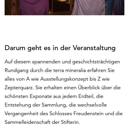
auf
„Alle
akzeptieren“,
um
alle
Cookies
zu
Darum geht es in der Veranstaltung
akzeptieren.
Sie
Auf diesem spannenden und geschichtsträchtigen
können
Rundgang durch die terra mineralia erfahren Sie
Ihr
Einverständnis
alles von A wie Ausstellungskonzept bis Z wie
jederzeit
Zepterquarz. Sie erhalten einen Überblick über die
ändern
schönsten Exponate aus jedem Erdteil, die
und
Entstehung der Sammlung, die wechselvolle
widerrufen.
Dafür
Vergangenheit des Schlosses Freudenstein und die
steht
Sammelleidenschaft der Stifterin.
Ihnen