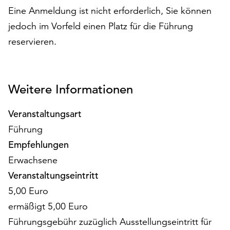
am
Eine Anmeldung ist nicht erforderlich, Sie können
Ende
jedoch im Vorfeld einen Platz für die Führung
der
Seite
reservieren.
die
Schaltfläche
„Cookie-
Einstellungen“
Weitere Informationen
zur
Verfügung.
Veranstaltungsart
Funktionale
Führung
Cookies
Empfehlungen
werden
auch
Erwachsene
ohne
Veranstaltungseintritt
Ihr
5,00 Euro
Einverständnis
weiterhin
ermäßigt 5,00 Euro
ausgeführt.
Führungsgebühr zuzüglich Ausstellungseintritt für