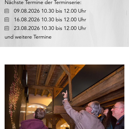
Nächste Termine der Terminserie:
den
Datum
09.08.2026 10.30 bis 12.00 Uhr
Betrieb
der
Datum
16.08.2026 10.30 bis 12.00 Uhr
Seite
Datum
23.08.2026 10.30 bis 12.00 Uhr
notwendig
und weitere Termine
sind
(funktionale
Cookies),
sowie
solche,
die
lediglich
zu
anonymen
Statistikzwecken
genutzt
werden.
Klicken
Sie