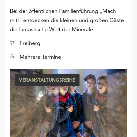
unserer
Bei der öffentlichen Familienführung „Mach
Datenschutzerklärung
oder
mit!“ entdecken die kleinen und großen Gäste
dem
die fantastische Welt der Minerale.
Impressum
.
Ort
Freiberg
Datum
Mehrere Termine
VERANSTALTUNGSREIHE