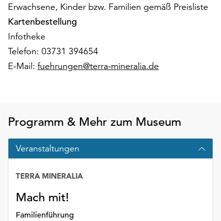
Möchten
Erwachsene, Kinder bzw. Familien gemäß Preisliste
Sie
Kartenbestellung
die
Infotheke
verwendeten
Telefon: 03731 394654
Cookies
anpassen,
E-Mail:
fuehrungen@terra-mineralia.de
erreichen
Sie
die
Einstellungen
über
Programm & Mehr zum Museum
die
Schaltfläche
Veranstaltungen
„Auswählen“.
Weitere
TERRA MINERALIA
Informationen
finden
Mach mit!
Sie
Familienführung
in