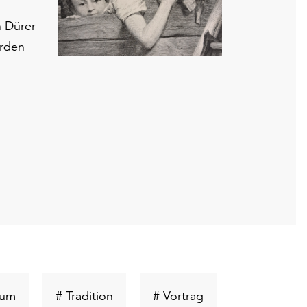
n Dürer
erden
Schlüsselwort
Schlüsselwort
Schlüsselwort
tum
# Tradition
# Vortrag