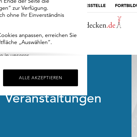
m Ende der Seite die
MUSEUMSPORTAL
DIE LANDESSTELLE
FORTBIL
ngen“ zur Verfügung.
h ohne Ihr Einverständnis
ookies anpassen, erreichen Sie
ltfläche „Auswählen“.
e in unserer
m
Impressum
.
ALLE AKZEPTIEREN
Veranstaltungen