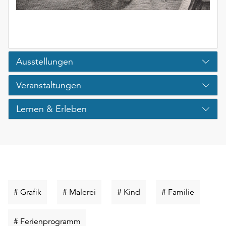
Ausstellungen
Veranstaltungen
Lernen & Erleben
Schlüsselwort
Schlüsselwort
Schlüsselwort
Schlüsse
# Grafik
# Malerei
# Kind
# Familie
suchen
suchen
suchen
suchen
Schlüsselwort
# Ferienprogramm