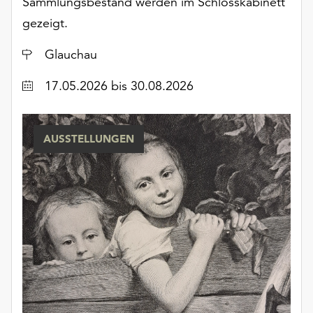
Sammlungsbestand werden im Schlosskabinett
unserer
gezeigt.
Datenschutzerklärung
oder
Ort
Glauchau
dem
Impressum
Datum
17.05.2026
bis 30.08.2026
.
AUSSTELLUNGEN