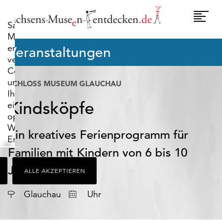
widerrufen.
Umscha
Sachsens-
Naviga
Museen-
entdecken.de
Veranstaltungen
verwendet
Cookies,
um
SCHLOSS MUSEUM GLAUCHAU
Ihnen
Kindsköpfe
ein
optimales
Webseiten-
Ein kreatives Ferienprogramm für
Erlebnis
zu
Familien mit Kindern von 6 bis 10
bieten.
Jahren
ALLE AKZEPTIEREN
Dazu
zählen
Datum
Glauchau
Uhr
Cookies,
die
für