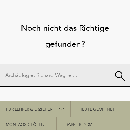
Noch nicht das Richtige
gefunden?
Schnellzugriff
FÜR LEHRER & ERZIEHER
HEUTE GEÖFFNET
MONTAGS GEÖFFNET
BARRIEREARM