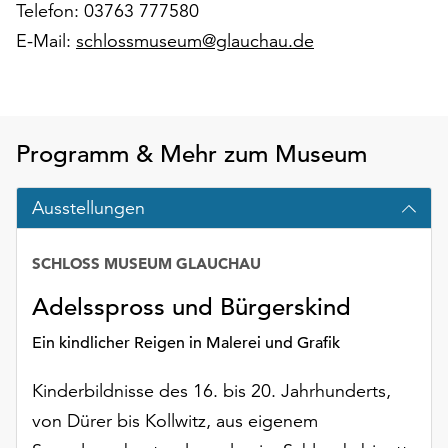
Telefon: 03763 777580
Möchten
Sie
E-Mail:
schlossmuseum@glauchau.de
die
verwendeten
Cookies
anpassen,
Programm & Mehr zum Museum
erreichen
Sie
die
Ausstellungen
Einstellungen
über
SCHLOSS MUSEUM GLAUCHAU
die
Schaltfläche
Adelsspross und Bürgerskind
„Auswählen“.
Ein kindlicher Reigen in Malerei und Grafik
Weitere
Informationen
Kinderbildnisse des 16. bis 20. Jahrhunderts,
finden
Sie
von Dürer bis Kollwitz, aus eigenem
in