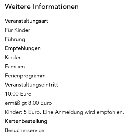
am
Weitere Informationen
Ende
der
Veranstaltungsart
Seite
Für Kinder
die
Schaltfläche
Führung
„Cookie-
Empfehlungen
Einstellungen“
Kinder
zur
Verfügung.
Familien
Funktionale
Ferienprogramm
Cookies
Veranstaltungseintritt
werden
auch
10,00 Euro
ohne
ermäßigt 8,00 Euro
Ihr
Kinder: 5 Euro. Eine Anmeldung wird empfohlen.
Einverständnis
Kartenbestellung
weiterhin
ausgeführt.
Besucherservice