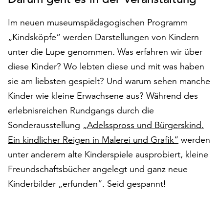
auf
„Alle
Im neuen museumspädagogischen Programm
akzeptieren“,
„Kindsköpfe“ werden Darstellungen von Kindern
um
unter die Lupe genommen. Was erfahren wir über
alle
Cookies
diese Kinder? Wo lebten diese und mit was haben
zu
sie am liebsten gespielt? Und warum sehen manche
akzeptieren.
Kinder wie kleine Erwachsene aus? Während des
Sie
erlebnisreichen Rundgangs durch die
können
Ihr
Sonderausstellung
„Adelsspross und Bürgerskind.
Einverständnis
Ein kindlicher Reigen in Malerei und Grafik“
werden
jederzeit
unter anderem alte Kinderspiele ausprobiert, kleine
ändern
und
Freundschaftsbücher angelegt und ganz neue
widerrufen.
Kinderbilder „erfunden“. Seid gespannt!
Dafür
steht
Ihnen