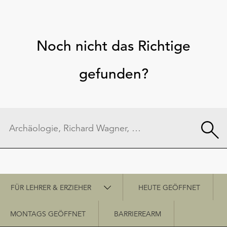
Noch nicht das Richtige
gefunden?
Schnellzugriff
FÜR LEHRER & ERZIEHER
HEUTE GEÖFFNET
MONTAGS GEÖFFNET
BARRIEREARM