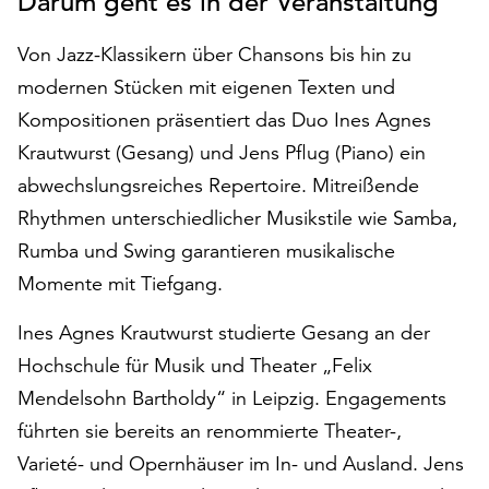
Darum geht es in der Veranstaltung
auf
„Alle
Von Jazz-Klassikern über Chansons bis hin zu
akzeptieren“,
modernen Stücken mit eigenen Texten und
um
Kompositionen präsentiert das Duo Ines Agnes
alle
Cookies
Krautwurst (Gesang) und Jens Pflug (Piano) ein
zu
abwechslungsreiches Repertoire. Mitreißende
akzeptieren.
Rhythmen unterschiedlicher Musikstile wie Samba,
Sie
können
Rumba und Swing garantieren musikalische
Ihr
Momente mit Tiefgang.
Einverständnis
jederzeit
Ines Agnes Krautwurst studierte Gesang an der
ändern
Hochschule für Musik und Theater „Felix
und
Mendelsohn Bartholdy“ in Leipzig. Engagements
widerrufen.
Dafür
führten sie bereits an renommierte Theater-,
steht
Varieté- und Opernhäuser im In- und Ausland. Jens
Ihnen