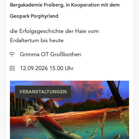
unserer
Bergakademie Freiberg, in Kooperation mit dem
Datenschutzerklärung
Geopark Porphyrland
oder
dem
die Erfolgsgeschichte der Haie vom
Impressum
Erdaltertum bis heute
.
Ort
Grimma OT Großbothen
Datum
12.09.2026 15.00 Uhr
VERANSTALTUNGEN