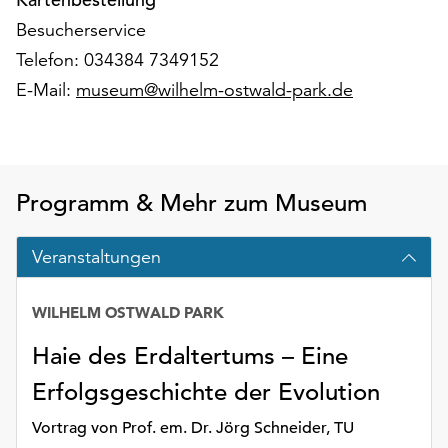
Möchten
Besucherservice
Sie
die
Telefon: 034384 7349152
verwendeten
E-Mail:
museum@wilhelm-ostwald-park.de
Cookies
anpassen,
erreichen
Sie
die
Programm & Mehr zum Museum
Einstellungen
über
Veranstaltungen
die
Schaltfläche
„Auswählen“.
WILHELM OSTWALD PARK
Weitere
Haie des Erdaltertums – Eine
Informationen
Erfolgsgeschichte der Evolution
finden
Sie
Vortrag von Prof. em. Dr. Jörg Schneider, TU
in