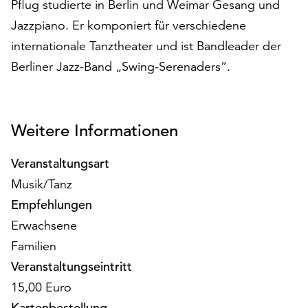
Pflug studierte in Berlin und Weimar Gesang und
am
Ende
Jazzpiano. Er komponiert für verschiedene
der
internationale Tanztheater und ist Bandleader der
Seite
Berliner Jazz-Band „Swing-Serenaders“.
die
Schaltfläche
„Cookie-
Einstellungen“
Weitere Informationen
zur
Verfügung.
Veranstaltungsart
Funktionale
Cookies
Musik/Tanz
werden
Empfehlungen
auch
Erwachsene
ohne
Ihr
Familien
Einverständnis
Veranstaltungseintritt
weiterhin
15,00 Euro
ausgeführt.
Kartenbestellung