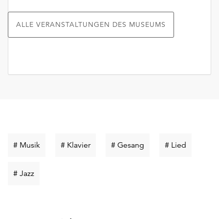
ALLE VERANSTALTUNGEN DES MUSEUMS
Schlüsselwort
Schlüsselwort
Schlüsselwort
Schlüssel
# Musik
# Klavier
# Gesang
# Lied
suchen
suchen
suchen
suchen
Schlüsselwort
# Jazz
suchen