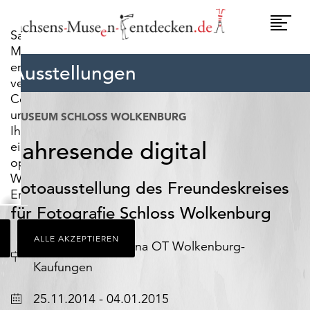
widerrufen.
Umscha
Sachsens-
Naviga
Museen-
entdecken.de
Ausstellungen
verwendet
Cookies,
um
MUSEUM SCHLOSS WOLKENBURG
Ihnen
Jahresende digital
ein
optimales
Webseiten-
Fotoausstellung des Freundeskreises
Erlebnis
zu
für Fotografie Schloss Wolkenburg
bieten.
ALLE AKZEPTIEREN
Dazu
Ort
D
Limbach-Oberfrohna OT Wolkenburg-
zählen
Kaufungen
Cookies,
die
25.11.2014 - 04.01.2015
für