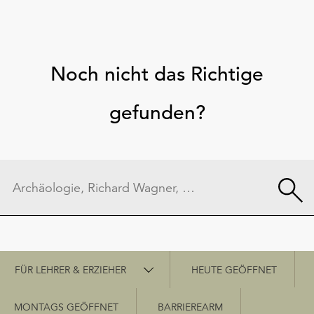
Noch nicht das Richtige
gefunden?
Schnellzugriff
FÜR LEHRER & ERZIEHER
HEUTE GEÖFFNET
MONTAGS GEÖFFNET
BARRIEREARM