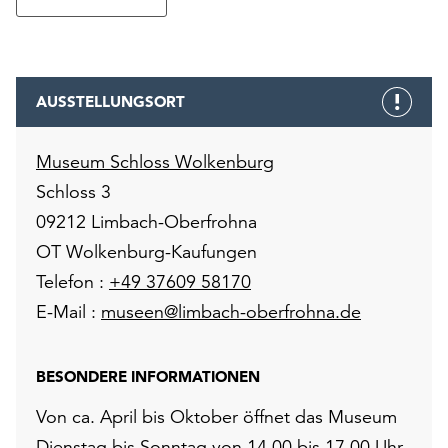
unserer
Datenschutzerklärung
oder
dem
AUSSTELLUNGSORT
Impressum
.
Museum Schloss Wolkenburg
Schloss 3
09212 Limbach-Oberfrohna
OT Wolkenburg-Kaufungen
Telefon :
+49 37609 58170
E-Mail :
museen@limbach-oberfrohna.de
BESONDERE INFORMATIONEN
Von ca. April bis Oktober öffnet das Museum
Dienstag bis Sonntag von 14.00 bis 17.00 Uhr.