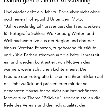
Darum geht es in der Ausstellung
auf
„Alle
Und wieder geht ein Jahr zu Ende aber nicht ohne
akzeptieren“,
noch einen Höhepunkt! Unter dem Motto
um
"Jahresende digital" präsentiert der Freundeskreis
alle
Cookies
für Fotografie Schloss Wolkenburg Winter- und
zu
Weihnachtsmotive aus der Region und darüber
akzeptieren.
hinaus. Vereiste Pflanzen, zugefrorene Flussläufe
Sie
können
und kühle Farben stimmen auf die kalte Jahreszeit
Ihr
ein und werden kontrastiert von Motiven des
Einverständnis
warmen, weihnachtlichen Lichtermeers. Die
jederzeit
ändern
Freunde der Fotografie blicken mit ihren Bildern auf
und
das Jahr zurück und präsentieren mit der so
widerrufen.
genannten Hausaufgabe nicht nur ihre schönsten
Dafür
Motive zum Thema "Brücken", sondern stellen die
steht
Ihnen
Reife des Vereins und die Individualität der