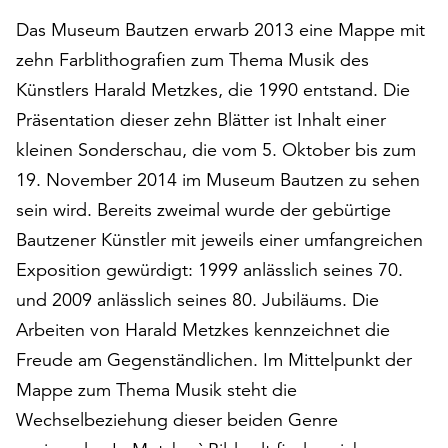
auf
Das Museum Bautzen erwarb 2013 eine Mappe mit
„Alle
zehn Farblithografien zum Thema Musik des
akzeptieren“,
um
Künstlers Harald Metzkes, die 1990 entstand. Die
alle
Präsentation dieser zehn Blätter ist Inhalt einer
Cookies
kleinen Sonderschau, die vom 5. Oktober bis zum
zu
19. November 2014 im Museum Bautzen zu sehen
akzeptieren.
Sie
sein wird. Bereits zweimal wurde der gebürtige
können
Bautzener Künstler mit jeweils einer umfangreichen
Ihr
Exposition gewürdigt: 1999 anlässlich seines 70.
Einverständnis
jederzeit
und 2009 anlässlich seines 80. Jubiläums. Die
ändern
Arbeiten von Harald Metzkes kennzeichnet die
und
Freude am Gegenständlichen. Im Mittelpunkt der
widerrufen.
Dafür
Mappe zum Thema Musik steht die
steht
Wechselbeziehung dieser beiden Genre
Ihnen