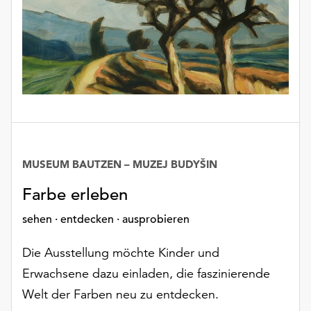
unserer
Datenschutzerklärung
oder
dem
Impressum
.
MUSEUM BAUTZEN – MUZEJ BUDYŠIN
Farbe erleben
sehen · entdecken · ausprobieren
Die Ausstellung möchte Kinder und
Erwachsene dazu einladen, die faszinierende
Welt der Farben neu zu entdecken.