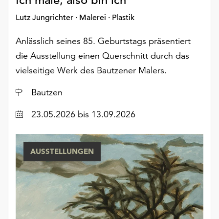
Ich male, also bin ich
Möchten
Sie
Lutz Jungrichter · Malerei · Plastik
die
verwendeten
Anlässlich seines 85. Geburtstags präsentiert
Cookies
die Ausstellung einen Querschnitt durch das
anpassen,
vielseitige Werk des Bautzener Malers.
erreichen
Sie
Ort
Bautzen
die
Einstellungen
Datum
23.05.2026
bis 13.09.2026
über
die
Schaltfläche
AUSSTELLUNGEN
„Auswählen“.
Weitere
Informationen
finden
Sie
in