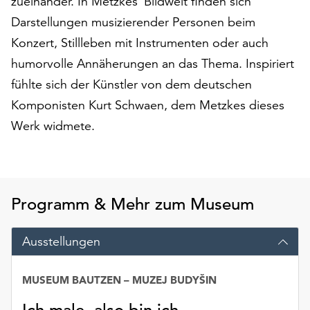
zueinander. In Metzkes` Bildwelt finden sich
am
Darstellungen musizierender Personen beim
Ende
der
Konzert, Stillleben mit Instrumenten oder auch
Seite
humorvolle Annäherungen an das Thema. Inspiriert
die
fühlte sich der Künstler von dem deutschen
Schaltfläche
„Cookie-
Komponisten Kurt Schwaen, dem Metzkes dieses
Einstellungen“
Werk widmete.
zur
Verfügung.
Funktionale
Cookies
werden
Programm & Mehr zum Museum
auch
ohne
Ausstellungen
Ihr
Einverständnis
weiterhin
MUSEUM BAUTZEN – MUZEJ BUDYŠIN
ausgeführt.