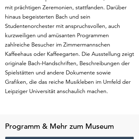
am
mit prächtigen Zeremonien, stattfanden. Darüber
Ende
hinaus begeisterten Bach und sein
der
Seite
Studentenorchester mit anspruchsvollen, auch
die
kurzweiligen und amüsanten Programmen
Schaltfläche
zahlreiche Besucher im Zimmermannschen
„Cookie-
Einstellungen“
Kaffeehaus oder Kaffeegarten. Die Ausstellung zeigt
zur
originale Bach-Handschriften, Beschreibungen der
Verfügung.
Spielstätten und andere Dokumente sowie
Funktionale
Cookies
Grafiken, die das reiche Musikleben im Umfeld der
werden
Leipziger Universität anschaulich machen.
auch
ohne
Ihr
Einverständnis
weiterhin
Programm & Mehr zum Museum
ausgeführt.