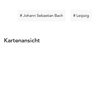
Schlüsselwort
Schlüsselwo
# Johann Sebastian Bach
# Leipzig
suchen
suchen
Kartenansicht