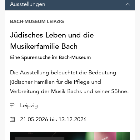
Ausstellungen
Möchten
Sie
die
BACH-MUSEUM LEIPZIG
verwendeten
Cookies
Jüdisches Leben und die
anpassen,
Musikerfamilie Bach
erreichen
Sie
Eine Spurensuche im Bach-Museum
die
Einstellungen
Die Ausstellung beleuchtet die Bedeutung
über
jüdischer Familien für die Pflege und
die
Schaltfläche
Verbreitung der Musik Bachs und seiner Söhne.
„Auswählen“.
Ort
Leipzig
Weitere
Informationen
Datum
21.05.2026
bis 13.12.2026
finden
Sie
in