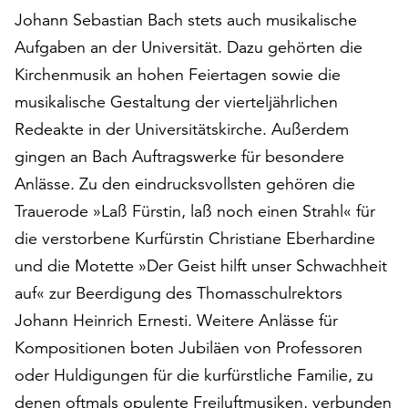
auf
Johann Sebastian Bach stets auch musikalische
„Alle
Aufgaben an der Universität. Dazu gehörten die
akzeptieren“,
Kirchenmusik an hohen Feiertagen sowie die
um
musikalische Gestaltung der vierteljährlichen
alle
Cookies
Redeakte in der Universitätskirche. Außerdem
zu
gingen an Bach Auftragswerke für besondere
akzeptieren.
Anlässe. Zu den eindrucksvollsten gehören die
Sie
können
Trauerode »Laß Fürstin, laß noch einen Strahl« für
Ihr
die verstorbene Kurfürstin Christiane Eberhardine
Einverständnis
und die Motette »Der Geist hilft unser Schwachheit
jederzeit
ändern
auf« zur Beerdigung des Thomasschulrektors
und
Johann Heinrich Ernesti. Weitere Anlässe für
widerrufen.
Kompositionen boten Jubiläen von Professoren
Dafür
oder Huldigungen für die kurfürstliche Familie, zu
steht
Ihnen
denen oftmals opulente Freiluftmusiken, verbunden