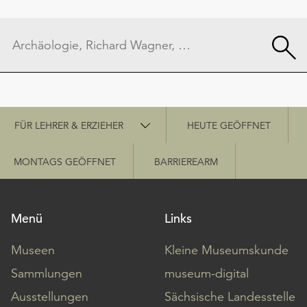
Schnellzugriff
FÜR LEHRER & ERZIEHER
HEUTE GEÖFFNET
MONTAGS GEÖFFNET
BARRIEREARM
Menü
Links
Museen
Kleine Museumskunde
Sammlungen
museum-digital
Ausstellungen
Sächsische Landesstelle