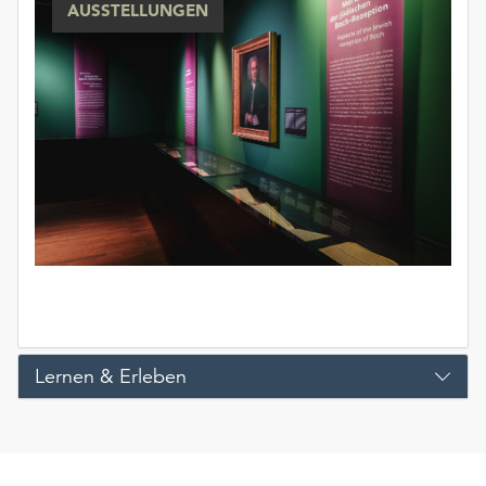
AUSSTELLUNGEN
unserer
Datenschutzerklärung
oder
dem
Impressum
.
Lernen & Erleben