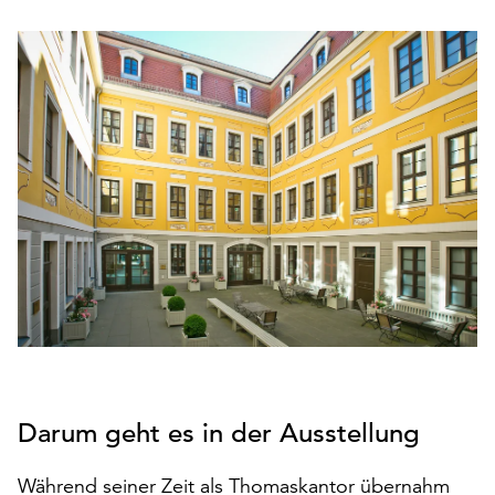
den
Betrieb
der
Seite
notwendig
sind
(funktionale
Cookies),
sowie
solche,
die
lediglich
zu
anonymen
Statistikzwecken
genutzt
werden.
Darum geht es in der Ausstellung
Klicken
Während seiner Zeit als Thomaskantor übernahm
Sie