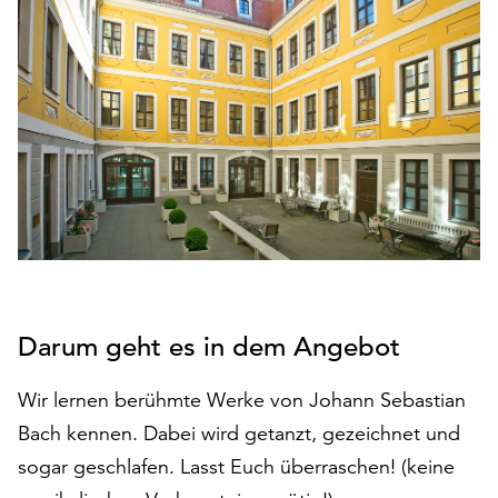
den
Betrieb
der
Seite
notwendig
sind
(funktionale
Cookies),
sowie
solche,
die
lediglich
zu
Darum geht es in dem Angebot
anonymen
Statistikzwecken
Wir lernen berühmte Werke von Johann Sebastian
genutzt
werden.
Bach kennen. Dabei wird getanzt, gezeichnet und
sogar geschlafen. Lasst Euch überraschen! (keine
Klicken
Sie