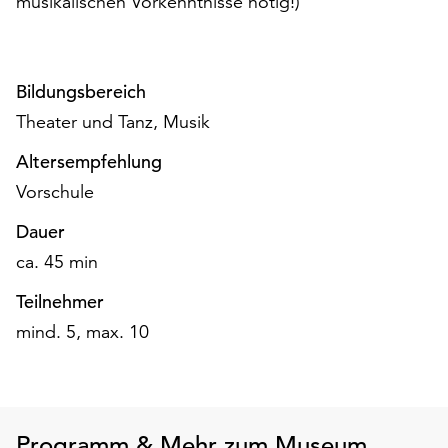
musikalischen Vorkenntnisse nötig!)
auf
„Alle
akzeptieren“,
um
Bildungsbereich
alle
Theater und Tanz, Musik
Cookies
zu
Altersempfehlung
akzeptieren.
Vorschule
Sie
können
Dauer
Ihr
ca. 45 min
Einverständnis
jederzeit
Teilnehmer
ändern
mind. 5, max. 10
und
widerrufen.
Dafür
steht
Ihnen
Programm & Mehr zum Museum