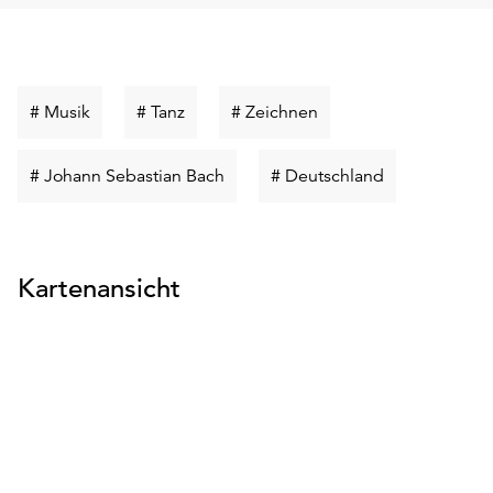
unserer
Datenschutzerklärung
oder
dem
Schlüsselwort
Schlüsselwort
Schlüsselwort
# Musik
# Tanz
# Zeichnen
Impressum
suchen
suchen
suchen
.
Schlüsselwort
Schlüsselwort
# Johann Sebastian Bach
# Deutschland
suchen
suchen
Kartenansicht