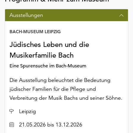
am
Ende
Ausstellungen
der
Seite
die
BACH-MUSEUM LEIPZIG
Schaltfläche
Jüdisches Leben und die
„Cookie-
Einstellungen“
Musikerfamilie Bach
zur
Verfügung.
Eine Spurensuche im Bach-Museum
Funktionale
Cookies
Die Ausstellung beleuchtet die Bedeutung
werden
jüdischer Familien für die Pflege und
auch
Verbreitung der Musik Bachs und seiner Söhne.
ohne
Ihr
Ort
Leipzig
Einverständnis
weiterhin
Datum
21.05.2026
bis 13.12.2026
ausgeführt.