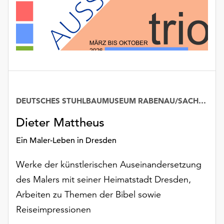
unserer
Datenschutzerklärung
oder
dem
Impressum
.
DEUTSCHES STUHLBAUMUSEUM RABENAU/SACHSEN
Dieter Mattheus
Ein Maler-Leben in Dresden
Werke der künstlerischen Auseinandersetzung
des Malers mit seiner Heimatstadt Dresden,
Arbeiten zu Themen der Bibel sowie
Reiseimpressionen