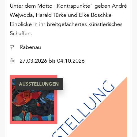
Möchten
Unter dem Motto „Kontrapunkte“ geben André
Sie
Wejwoda, Harald Türke und Elke Boschke
die
Einblicke in ihr breitgefächertes künstlerisches
verwendeten
Cookies
Schaffen.
anpassen,
erreichen
Ort
Rabenau
Sie
die
Datum
27.03.2026
bis 04.10.2026
Einstellungen
über
die
AUSSTELLUNGEN
Schaltfläche
„Auswählen“.
Weitere
Informationen
finden
Sie
in