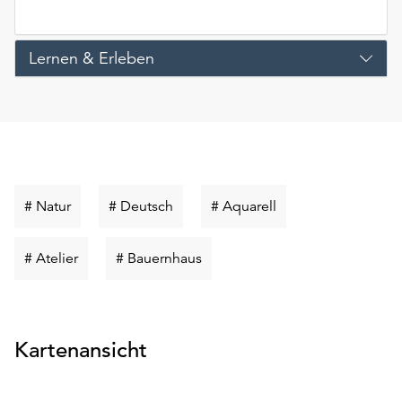
Lernen & Erleben
Schlüsselwort
Schlüsselwort
Schlüsselwort
# Natur
# Deutsch
# Aquarell
suchen
suchen
suchen
Schlüsselwort
Schlüsselwort
# Atelier
# Bauernhaus
suchen
suchen
Kartenansicht