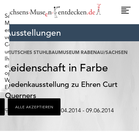
widerrufen.
Umscha
Sachsens-
Naviga
Museen-
entdecken.de
Ausstellungen
verwendet
Cookies,
um
DEUTSCHES STUHLBAUMUSEUM RABENAU/SACHSEN
Ihnen
Leidenschaft in Farbe
ein
optimales
Webseiten-
Gedenkausstellung zu Ehren Curt
Erlebnis
zu
Querners
bieten.
ALLE AKZEPTIEREN
Dazu
Ort
Datum
Rabenau
07.04.2014 - 09.06.2014
zählen
Cookies,
die
für