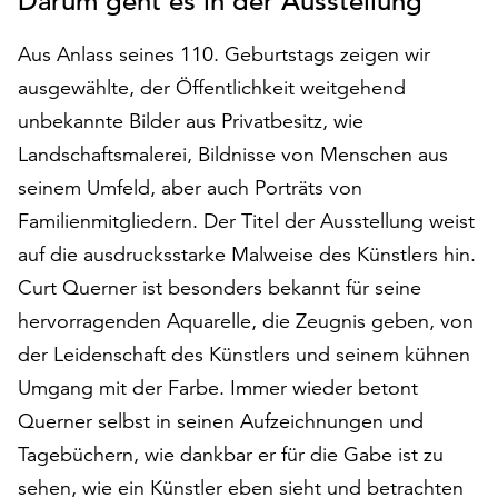
Darum geht es in der Ausstellung
auf
„Alle
Aus Anlass seines 110. Geburtstags zeigen wir
akzeptieren“,
ausgewählte, der Öffentlichkeit weitgehend
um
unbekannte Bilder aus Privatbesitz, wie
alle
Cookies
Landschaftsmalerei, Bildnisse von Menschen aus
zu
seinem Umfeld, aber auch Porträts von
akzeptieren.
Familienmitgliedern. Der Titel der Ausstellung weist
Sie
können
auf die ausdrucksstarke Malweise des Künstlers hin.
Ihr
Curt Querner ist besonders bekannt für seine
Einverständnis
hervorragenden Aquarelle, die Zeugnis geben, von
jederzeit
der Leidenschaft des Künstlers und seinem kühnen
ändern
und
Umgang mit der Farbe. Immer wieder betont
widerrufen.
Querner selbst in seinen Aufzeichnungen und
Dafür
Tagebüchern, wie dankbar er für die Gabe ist zu
steht
Ihnen
sehen, wie ein Künstler eben sieht und betrachten