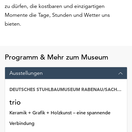
am
zu dürfen, die kostbaren und einzigartigen
Ende
Momente die Tage, Stunden und Wetter uns
der
Seite
bieten.
die
Schaltfläche
„Cookie-
Einstellungen“
Programm & Mehr zum Museum
zur
Verfügung.
Funktionale
Ausstellungen
Cookies
werden
DEUTSCHES STUHLBAUMUSEUM RABENAU/SACHSEN
auch
ohne
trio
Ihr
Einverständnis
Keramik + Grafik + Holzkunst – eine spannende
weiterhin
Verbindung
ausgeführt.