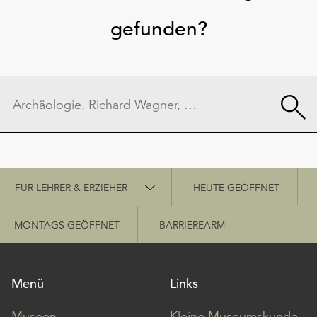
gefunden?
Schnellzugriff
FÜR LEHRER & ERZIEHER
HEUTE GEÖFFNET
MONTAGS GEÖFFNET
BARRIEREARM
Menü
Links
Museen
Kleine Museumskunde