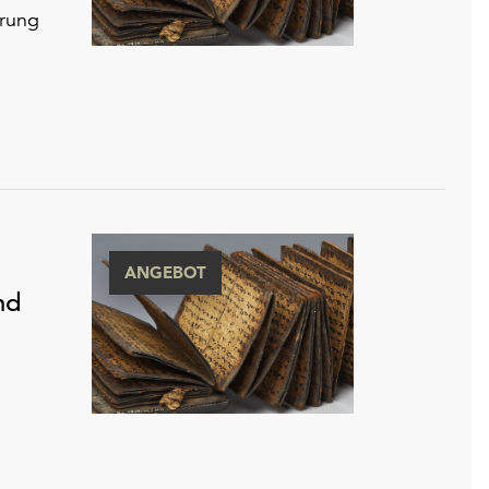
hrung
ANGEBOT
nd