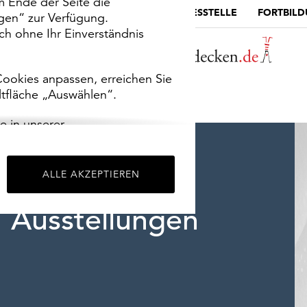
m Ende der Seite die
MUSEUMSPORTAL
DIE LANDESSTELLE
FORTBIL
ngen“ zur Verfügung.
h ohne Ihr Einverständnis
ookies anpassen, erreichen Sie
ltfläche „Auswählen“.
e in unserer
m
Impressum
.
ALLE AKZEPTIEREN
Ausstellungen