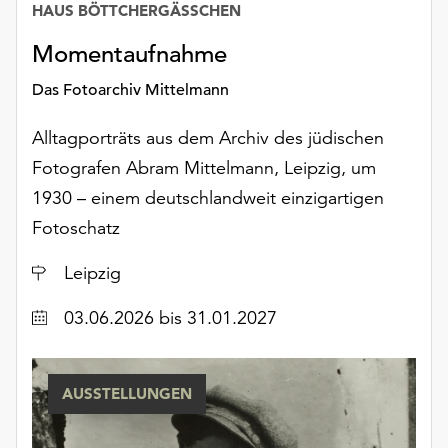
HAUS BÖTTCHERGÄSSCHEN
Möchten
Sie
Momentaufnahme
die
verwendeten
Das Fotoarchiv Mittelmann
Cookies
anpassen,
Alltagporträts aus dem Archiv des jüdischen
erreichen
Fotografen Abram Mittelmann, Leipzig, um
Sie
die
1930 – einem deutschlandweit einzigartigen
Einstellungen
Fotoschatz
über
die
Ort
Leipzig
Schaltfläche
„Auswählen“.
Datum
03.06.2026
bis 31.01.2027
Weitere
Informationen
AUSSTELLUNGEN
finden
Sie
in