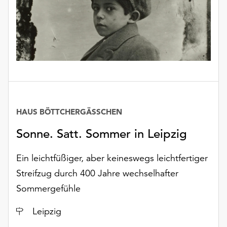
unserer
Datenschutzerklärung
oder
dem
Impressum
.
HAUS BÖTTCHERGÄSSCHEN
Sonne. Satt. Sommer in Leipzig
Ein leichtfüßiger, aber keineswegs leichtfertiger
Streifzug durch 400 Jahre wechselhafter
Sommergefühle
Ort
Leipzig