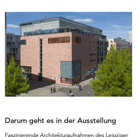
den
Betrieb
der
Seite
notwendig
sind
(funktionale
Cookies),
sowie
solche,
die
lediglich
zu
anonymen
Statistikzwecken
genutzt
werden.
Darum geht es in der Ausstellung
Klicken
Faszinierende Architekturaufnahmen des Leipziger
Sie