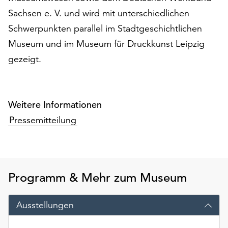
am
Sachsen e. V. und wird mit unterschiedlichen
Ende
der
Schwerpunkten parallel im Stadtgeschichtlichen
Seite
Museum und im Museum für Druckkunst Leipzig
die
gezeigt.
Schaltfläche
„Cookie-
Einstellungen“
zur
Weitere Informationen
Verfügung.
Pressemitteilung
Funktionale
Cookies
werden
auch
ohne
Programm & Mehr zum Museum
Ihr
Einverständnis
weiterhin
Ausstellungen
ausgeführt.