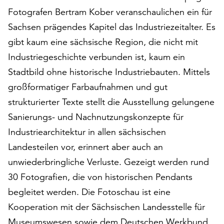
auf
Fotografen Bertram Kober veranschaulichen ein für
„Alle
Sachsen prägendes Kapitel das Industriezeitalter. Es
akzeptieren“,
gibt kaum eine sächsische Region, die nicht mit
um
alle
Industriegeschichte verbunden ist, kaum ein
Cookies
Stadtbild ohne historische Industriebauten. Mittels
zu
großformatiger Farbaufnahmen und gut
akzeptieren.
strukturierter Texte stellt die Ausstellung gelungene
Sie
können
Sanierungs- und Nachnutzungskonzepte für
Ihr
Industriearchitektur in allen sächsischen
Einverständnis
Landesteilen vor, erinnert aber auch an
jederzeit
ändern
unwiederbringliche Verluste. Gezeigt werden rund
und
30 Fotografien, die von historischen Pendants
widerrufen.
begleitet werden. Die Fotoschau ist eine
Dafür
steht
Kooperation mit der Sächsischen Landesstelle für
Ihnen
Museumswesen sowie dem Deutschen Werkbund