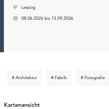
Ort
Leipzig
Datum
08.06.2026
bis 13.09.2026
Schlüsselwort
Schlüsselwort
Sc
# Architektur
# Fabrik
# Fotografie
suchen
suchen
s
Kartenansicht