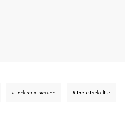
hlüsselwort
Schlüsselwort
Schlüsse
# Industrialisierung
# Industriekultur
uchen
suchen
suchen