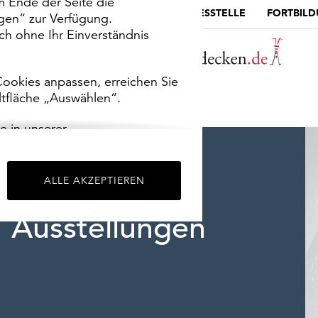
m Ende der Seite die
MUSEUMSPORTAL
DIE LANDESSTELLE
FORTBIL
ngen“ zur Verfügung.
h ohne Ihr Einverständnis
ookies anpassen, erreichen Sie
ltfläche „Auswählen“.
e in unserer
m
Impressum
.
ALLE AKZEPTIEREN
Ausstellungen