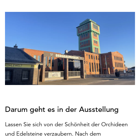
den
Betrieb
der
Seite
notwendig
sind
(funktionale
Cookies),
sowie
solche,
die
lediglich
zu
anonymen
Statistikzwecken
Darum geht es in der Ausstellung
genutzt
werden.
Lassen Sie sich von der Schönheit der Orchideen
Klicken
und Edelsteine verzaubern. Nach dem
Sie