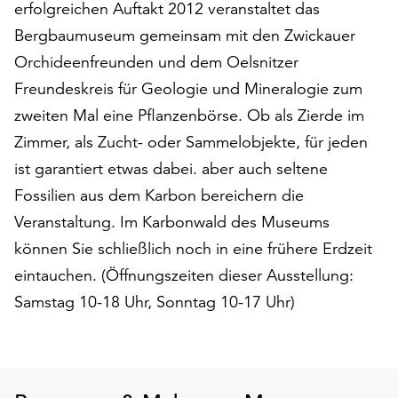
erfolgreichen Auftakt 2012 veranstaltet das
auf
Bergbaumuseum gemeinsam mit den Zwickauer
„Alle
akzeptieren“,
Orchideenfreunden und dem Oelsnitzer
um
Freundeskreis für Geologie und Mineralogie zum
alle
zweiten Mal eine Pflanzenbörse. Ob als Zierde im
Cookies
zu
Zimmer, als Zucht- oder Sammelobjekte, für jeden
akzeptieren.
ist garantiert etwas dabei. aber auch seltene
Sie
Fossilien aus dem Karbon bereichern die
können
Veranstaltung. Im Karbonwald des Museums
Ihr
Einverständnis
können Sie schließlich noch in eine frühere Erdzeit
jederzeit
eintauchen. (Öffnungszeiten dieser Ausstellung:
ändern
Samstag 10-18 Uhr, Sonntag 10-17 Uhr)
und
widerrufen.
Dafür
steht
Ihnen