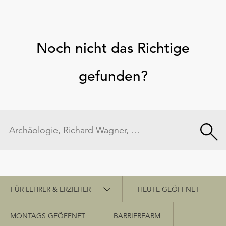
Noch nicht das Richtige
gefunden?
Schnellzugriff
FÜR LEHRER & ERZIEHER
HEUTE GEÖFFNET
MONTAGS GEÖFFNET
BARRIEREARM