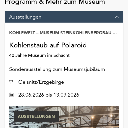
Programm & Mehr zum Museum
am
Ende
der
Ausstellungen
Seite
die
KOHLEWELT – MUSEUM STEINKOHLENBERGBAU SACHSEN
Schaltfläche
„Cookie-
Kohlenstaub auf Polaroid
Einstellungen“
zur
40 Jahre Museum im Schacht
Verfügung.
Funktionale
Sonderausstellung zum Museumsjubiläum
Cookies
Ort
werden
Oelsnitz/Erzgebirge
auch
Datum
28.06.2026
bis 13.09.2026
ohne
Ihr
Einverständnis
weiterhin
AUSSTELLUNGEN
ausgeführt.