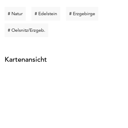
unserer
Datenschutzerklärung
Schlüsselwort
Schlüsselwort
Schlüsselwort
# Natur
# Edelstein
# Erzgebirge
oder
suchen
suchen
suchen
dem
Schlüsselwort
# Oelsnitz/Erzgeb.
Impressum
.
suchen
Kartenansicht