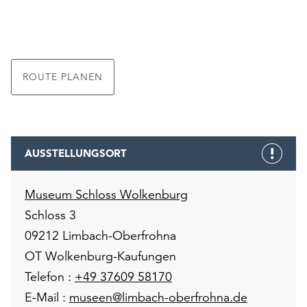
Möchten
Sie
die
verwendeten
Cookies
ROUTE PLANEN
anpassen,
erreichen
Sie
die
Einstellungen
AUSSTELLUNGSORT
über
die
Museum Schloss Wolkenburg
Schaltfläche
„Auswählen“.
Schloss 3
09212 Limbach-Oberfrohna
Weitere
Informationen
OT Wolkenburg-Kaufungen
finden
Telefon :
+49 37609 58170
Sie
E-Mail :
museen@limbach-oberfrohna.de
in