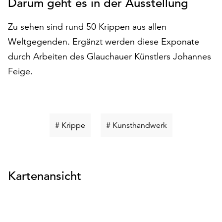
Darum geht es in der Ausstellung
auf
„Alle
Zu sehen sind rund 50 Krippen aus allen
akzeptieren“,
Weltgegenden. Ergänzt werden diese Exponate
um
alle
durch Arbeiten des Glauchauer Künstlers Johannes
Cookies
Feige.
zu
akzeptieren.
Sie
können
Ihr
Schlüsselwort
Schlüsselwort
# Krippe
# Kunsthandwerk
Einverständnis
suchen
suchen
jederzeit
ändern
und
Kartenansicht
widerrufen.
Dafür
steht
Ihnen