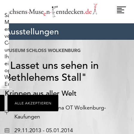
widerrufen.
Umscha
Sachsens-
Naviga
Museen-
entdecken.de
Ausstellungen
verwendet
Cookies,
um
MUSEUM SCHLOSS WOLKENBURG
Ihnen
"Lasset uns sehen in
ein
optimales
Bethlehems Stall"
Webseiten-
Erlebnis
zu
Krippen aus aller Welt
bieten.
ALLE AKZEPTIEREN
Dazu
Ort
D
Limbach-Oberfrohna OT Wolkenburg-
zählen
Kaufungen
Cookies,
die
29.11.2013 - 05.01.2014
für