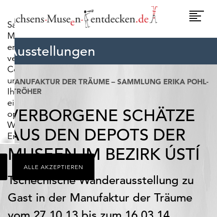
widerrufen.
Umscha
Sachsens-
Naviga
Museen-
entdecken.de
Ausstellungen
verwendet
Cookies,
um
MANUFAKTUR DER TRÄUME – SAMMLUNG ERIKA POHL-
Ihnen
STRÖHER
ein
VERBORGENE SCHÄTZE
optimales
Webseiten-
AUS DEN DEPOTS DER
Erlebnis
zu
MUSEEN IM BEZIRK ÚSTÍ
bieten.
ALLE AKZEPTIEREN
Dazu
Tschechische Wanderausstellung zu
zählen
Cookies,
Gast in der Manufaktur der Träume
die
vom 27.10.13 bis zum 16.03.14
für