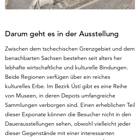
auf
„Alle
akzeptieren“,
um
Darum geht es in der Ausstellung
alle
Cookies
Zwischen dem tschechischen Grenzgebiet und dem
zu
akzeptieren.
benachbarten Sachsen bestehen seit alters her
Sie
lebhafte wirtschaftliche und kulturelle Bindungen.
können
Beide Regionen verfügen über ein reiches
Ihr
Einverständnis
kulturelles Erbe. Im Bezirk Ústí gibt es eine Reihe
jederzeit
von Museen, in deren Depots umfangreiche
ändern
Sammlungen verborgen sind. Einen erheblichen Teil
und
widerrufen.
dieser Exponate können die Besucher nicht in den
Dafür
Dauerausstellungen sehen, obwohl vielleicht jeder
steht
dieser Gegenstände mit einer interessanten
Ihnen