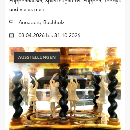
Puppenhäuser, Spielzeugautos, Puppen, Teddys
unserer
und vieles mehr
Datenschutzerklärung
oder
Ort
Annaberg-Buchholz
dem
Impressum
Datum
03.04.2026
bis 31.10.2026
.
AUSSTELLUNGEN