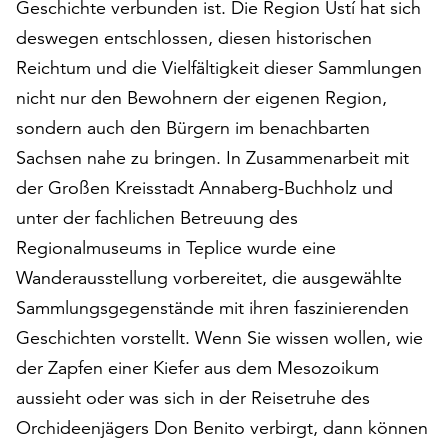
Geschichte verbunden ist. Die Region Ústí hat sich
am
Ende
deswegen entschlossen, diesen historischen
der
Reichtum und die Vielfältigkeit dieser Sammlungen
Seite
nicht nur den Bewohnern der eigenen Region,
die
Schaltfläche
sondern auch den Bürgern im benachbarten
„Cookie-
Sachsen nahe zu bringen. In Zusammenarbeit mit
Einstellungen“
der Großen Kreisstadt Annaberg-Buchholz und
zur
Verfügung.
unter der fachlichen Betreuung des
Funktionale
Regionalmuseums in Teplice wurde eine
Cookies
Wanderausstellung vorbereitet, die ausgewählte
werden
Sammlungsgegenstände mit ihren faszinierenden
auch
ohne
Geschichten vorstellt. Wenn Sie wissen wollen, wie
Ihr
der Zapfen einer Kiefer aus dem Mesozoikum
Einverständnis
aussieht oder was sich in der Reisetruhe des
weiterhin
ausgeführt.
Orchideenjägers Don Benito verbirgt, dann können