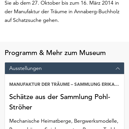
Sie ab dem 27. Oktober bis zum 16. März 2014 in
Möchten
Sie
der Manufaktur der Träume in Annaberg-Buchholz
die
auf Schatzsuche gehen.
verwendeten
Cookies
anpassen,
erreichen
Sie
Programm & Mehr zum Museum
die
Einstellungen
Ausstellungen
über
die
Schaltfläche
MANUFAKTUR DER TRÄUME – SAMMLUNG ERIKA POHL-STRÖHER
„Auswählen“.
Schätze aus der Sammlung Pohl-
Weitere
Ströher
Informationen
finden
Sie
Mechanische Heimatberge, Bergwerksmodelle,
in