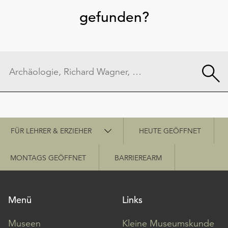
gefunden?
Schnellzugriff
FÜR LEHRER & ERZIEHER
HEUTE GEÖFFNET
MONTAGS GEÖFFNET
BARRIEREARM
Menü
Links
Museen
Kleine Museumskunde