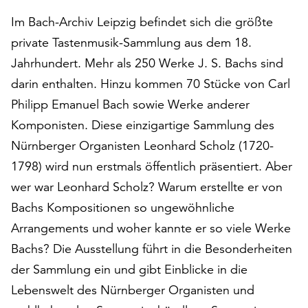
auf
Im Bach-Archiv Leipzig befindet sich die größte
„Alle
private Tastenmusik-Sammlung aus dem 18.
akzeptieren“,
um
Jahrhundert. Mehr als 250 Werke J. S. Bachs sind
alle
darin enthalten. Hinzu kommen 70 Stücke von Carl
Cookies
Philipp Emanuel Bach sowie Werke anderer
zu
Komponisten. Diese einzigartige Sammlung des
akzeptieren.
Sie
Nürnberger Organisten Leonhard Scholz (1720-
können
1798) wird nun erstmals öffentlich präsentiert. Aber
Ihr
wer war Leonhard Scholz? Warum erstellte er von
Einverständnis
jederzeit
Bachs Kompositionen so ungewöhnliche
ändern
Arrangements und woher kannte er so viele Werke
und
Bachs? Die Ausstellung führt in die Besonderheiten
widerrufen.
Dafür
der Sammlung ein und gibt Einblicke in die
steht
Lebenswelt des Nürnberger Organisten und
Ihnen