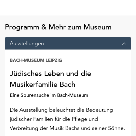
Möchten
Sie
die
verwendeten
Programm & Mehr zum Museum
Cookies
anpassen,
Ausstellungen
erreichen
Sie
die
BACH-MUSEUM LEIPZIG
Einstellungen
Jüdisches Leben und die
über
die
Musikerfamilie Bach
Schaltfläche
„Auswählen“.
Eine Spurensuche im Bach-Museum
Weitere
Die Ausstellung beleuchtet die Bedeutung
Informationen
jüdischer Familien für die Pflege und
finden
Sie
Verbreitung der Musik Bachs und seiner Söhne.
in