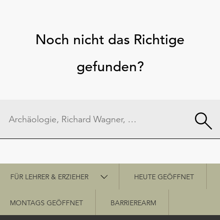
Noch nicht das Richtige
gefunden?
Schnellzugriff
FÜR LEHRER & ERZIEHER
HEUTE GEÖFFNET
MONTAGS GEÖFFNET
BARRIEREARM