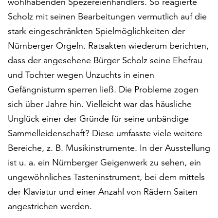
wohlhabenden Spezereienhändlers. So reagierte
am
Ende
Scholz mit seinen Bearbeitungen vermutlich auf die
der
stark eingeschränkten Spielmöglichkeiten der
Seite
Nürnberger Orgeln. Ratsakten wiederum berichten,
die
dass der angesehene Bürger Scholz seine Ehefrau
Schaltfläche
„Cookie-
und Tochter wegen Unzuchts in einen
Einstellungen“
Gefängnisturm sperren ließ. Die Probleme zogen
zur
sich über Jahre hin. Vielleicht war das häusliche
Verfügung.
Funktionale
Unglück einer der Gründe für seine unbändige
Cookies
Sammelleidenschaft? Diese umfasste viele weitere
werden
Bereiche, z. B. Musikinstrumente. In der Ausstellung
auch
ohne
ist u. a. ein Nürnberger Geigenwerk zu sehen, ein
Ihr
ungewöhnliches Tasteninstrument, bei dem mittels
Einverständnis
der Klaviatur und einer Anzahl von Rädern Saiten
weiterhin
angestrichen werden.
ausgeführt.