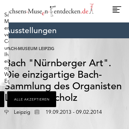
widerrufen.
Umscha
Sachsens-
Naviga
Museen-
entdecken.de
Ausstellungen
verwendet
Cookies,
um
BACH-MUSEUM LEIPZIG
Ihnen
Bach "Nürnberger Art".
ein
optimales
Die einzigartige Bach-
Webseiten-
Erlebnis
Sammlung des Organisten
zu
bieten.
Leonhard Scholz
ALLE AKZEPTIEREN
Dazu
zählen
Ort
Datum
Leipzig
19.09.2013 - 09.02.2014
Cookies,
die
für