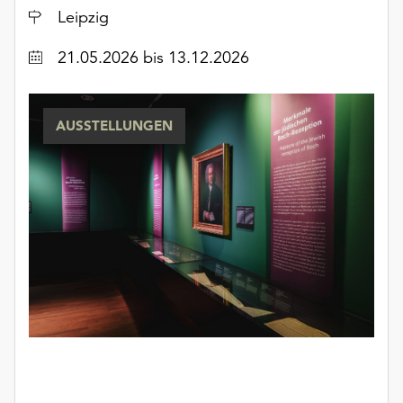
Ort
unserer
Leipzig
Datenschutzerklärung
Datum
21.05.2026
bis 13.12.2026
oder
dem
Impressum
.
AUSSTELLUNGEN