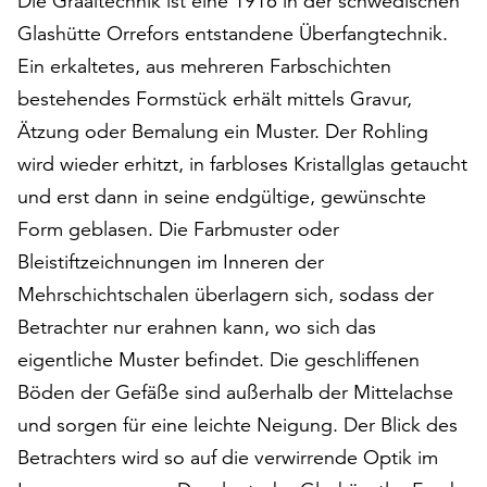
Die Graaltechnik ist eine 1916 in der schwedischen
auf
Glashütte Orrefors entstandene Überfangtechnik.
„Alle
Ein erkaltetes, aus mehreren Farbschichten
akzeptieren“,
um
bestehendes Formstück erhält mittels Gravur,
alle
Ätzung oder Bemalung ein Muster. Der Rohling
Cookies
wird wieder erhitzt, in farbloses Kristallglas getaucht
zu
und erst dann in seine endgültige, gewünschte
akzeptieren.
Sie
Form geblasen. Die Farbmuster oder
können
Bleistiftzeichnungen im Inneren der
Ihr
Mehrschichtschalen überlagern sich, sodass der
Einverständnis
jederzeit
Betrachter nur erahnen kann, wo sich das
ändern
eigentliche Muster befindet. Die geschliffenen
und
Böden der Gefäße sind außerhalb der Mittelachse
widerrufen.
Dafür
und sorgen für eine leichte Neigung. Der Blick des
steht
Betrachters wird so auf die verwirrende Optik im
Ihnen