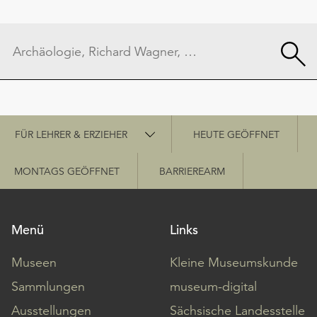
Schnellzugriff
FÜR LEHRER & ERZIEHER
HEUTE GEÖFFNET
MONTAGS GEÖFFNET
BARRIEREARM
Menü
Links
Museen
Kleine Museumskunde
Sammlungen
museum-digital
Ausstellungen
Sächsische Landesstelle