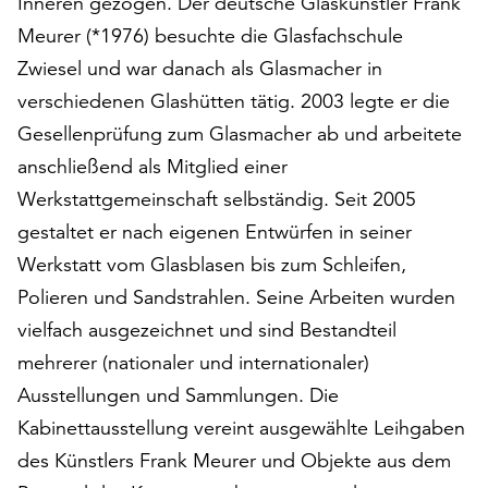
Inneren gezogen. Der deutsche Glaskünstler Frank
am
Meurer (*1976) besuchte die Glasfachschule
Ende
der
Zwiesel und war danach als Glasmacher in
Seite
verschiedenen Glashütten tätig. 2003 legte er die
die
Gesellenprüfung zum Glasmacher ab und arbeitete
Schaltfläche
„Cookie-
anschließend als Mitglied einer
Einstellungen“
Werkstattgemeinschaft selbständig. Seit 2005
zur
gestaltet er nach eigenen Entwürfen in seiner
Verfügung.
Funktionale
Werkstatt vom Glasblasen bis zum Schleifen,
Cookies
Polieren und Sandstrahlen. Seine Arbeiten wurden
werden
vielfach ausgezeichnet und sind Bestandteil
auch
ohne
mehrerer (nationaler und internationaler)
Ihr
Ausstellungen und Sammlungen. Die
Einverständnis
Kabinettausstellung vereint ausgewählte Leihgaben
weiterhin
des Künstlers Frank Meurer und Objekte aus dem
ausgeführt.