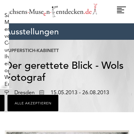
widerrufen.
Umscha
Sachsens-
Naviga
Museen-
entdecken.de
Ausstellungen
verwendet
Cookies,
um
KUPFERSTICH-KABINETT
Ihnen
Der gerettete Blick - Wols
ein
optimales
Fotograf
Webseiten-
Erlebnis
zu
Ort
Datum
Dresden
15.05.2013 - 26.08.2013
bieten.
ALLE AKZEPTIEREN
Dazu
zählen
Cookies,
die
für