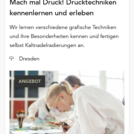
Mach mal Druck! Drucktechniken
unserer
kennenlernen und erleben
Datenschutzerklärung
oder
dem
Wir lernen verschiedene grafische Techniken
Impressum
und ihre Besonderheiten kennen und fertigen
.
selbst Kaltnadelradierungen an.
Ort
Dresden
ANGEBOT