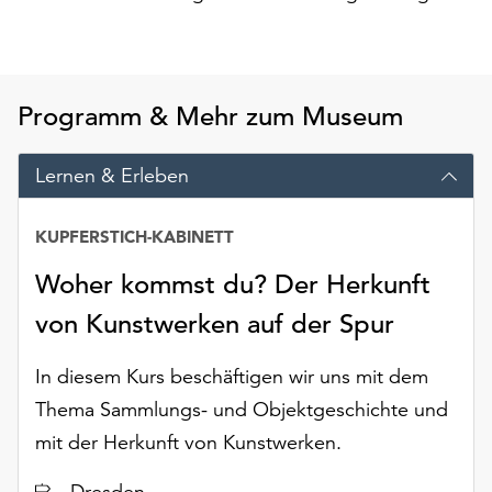
am
Ende
der
Seite
die
Programm & Mehr zum Museum
Schaltfläche
„Cookie-
Lernen & Erleben
Einstellungen“
zur
Verfügung.
KUPFERSTICH-KABINETT
Funktionale
Woher kommst du? Der Herkunft
Cookies
werden
von Kunstwerken auf der Spur
auch
ohne
In diesem Kurs beschäftigen wir uns mit dem
Ihr
Thema Sammlungs- und Objektgeschichte und
Einverständnis
weiterhin
mit der Herkunft von Kunstwerken.
ausgeführt.
Ort
Dresden