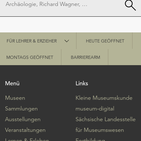
Schnellzugriff
FÜR LEHRER & ERZIEHER
HEUTE GEÖFFNET
MONTAGS GEÖFFNET
BARRIEREARM
Menü
Links
Museen
Kleine Museumskunde
Sammlungen
museum-digital
Ausstellungen
Sächsische Landesstelle
Veranstaltungen
für Museumswesen
Lernen & Erleben
Fortbildung