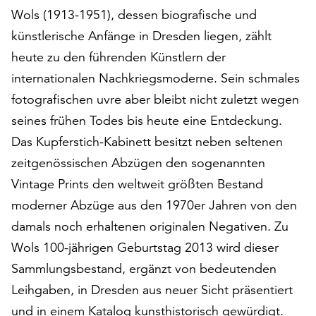
auf
Wols (1913-1951), dessen biografische und
„Alle
künstlerische Anfänge in Dresden liegen, zählt
akzeptieren“,
heute zu den führenden Künstlern der
um
internationalen Nachkriegsmoderne. Sein schmales
alle
Cookies
fotografischen uvre aber bleibt nicht zuletzt wegen
zu
seines frühen Todes bis heute eine Entdeckung.
akzeptieren.
Das Kupferstich-Kabinett besitzt neben seltenen
Sie
können
zeitgenössischen Abzügen den sogenannten
Ihr
Vintage Prints den weltweit größten Bestand
Einverständnis
moderner Abzüge aus den 1970er Jahren von den
jederzeit
ändern
damals noch erhaltenen originalen Negativen. Zu
und
Wols 100-jährigen Geburtstag 2013 wird dieser
widerrufen.
Sammlungsbestand, ergänzt von bedeutenden
Dafür
Leihgaben, in Dresden aus neuer Sicht präsentiert
steht
Ihnen
und in einem Katalog kunsthistorisch gewürdigt.