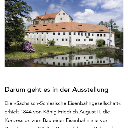
den
Betrieb
der
Seite
notwendig
sind
(funktionale
Cookies),
sowie
solche,
die
lediglich
zu
Darum geht es in der Ausstellung
anonymen
Statistikzwecken
Die »Sächsisch-Schlesische Eisenbahngesellschaft«
genutzt
werden.
erhielt 1844 von König Friedrich August II. die
Konzession zum Bau einer Eisenbahnlinie von
Klicken
Sie