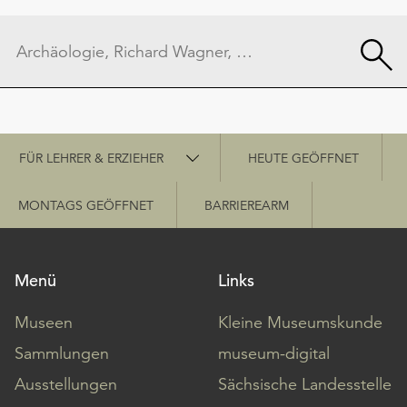
Schnellzugriff
FÜR LEHRER & ERZIEHER
HEUTE GEÖFFNET
MONTAGS GEÖFFNET
BARRIEREARM
Menü
Links
Museen
Kleine Museumskunde
Sammlungen
museum-digital
Ausstellungen
Sächsische Landesstelle