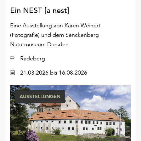
Möchten
Ein NEST [a nest]
Sie
die
Eine Ausstellung von Karen Weinert
verwendeten
Cookies
(Fotografie) und dem Senckenberg
anpassen,
Naturmuseum Dresden
erreichen
Sie
Ort
Radeberg
die
Einstellungen
Datum
21.03.2026
bis 16.08.2026
über
die
Schaltfläche
AUSSTELLUNGEN
„Auswählen“.
Weitere
Informationen
finden
Sie
in