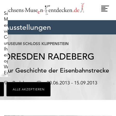
widerrufen.
Umscha
Sachsens-
Naviga
Museen-
entdecken.de
Ausstellungen
verwendet
Cookies,
um
MUSEUM SCHLOSS KLIPPENSTEIN
Ihnen
DRESDEN RADEBERG
ein
optimales
Webseiten-
Zur Geschichte der Eisenbahnstrecke
Erlebnis
zu
Ort
Datum
Radeberg
20.06.2013 - 15.09.2013
bieten.
ALLE AKZEPTIEREN
Dazu
zählen
Cookies,
die
für