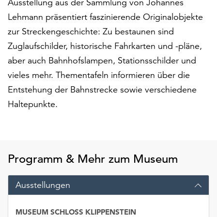
Ausstellung aus der Sammlung von Johannes
am
Ende
Lehmann präsentiert faszinierende Originalobjekte
der
zur Streckengeschichte: Zu bestaunen sind
Seite
Zuglaufschilder, historische Fahrkarten und -pläne,
die
Schaltfläche
aber auch Bahnhofslampen, Stationsschilder und
„Cookie-
vieles mehr. Thementafeln informieren über die
Einstellungen“
Entstehung der Bahnstrecke sowie verschiedene
zur
Haltepunkte.
Verfügung.
Funktionale
Cookies
werden
auch
Programm & Mehr zum Museum
ohne
Ihr
Einverständnis
Ausstellungen
weiterhin
ausgeführt.
MUSEUM SCHLOSS KLIPPENSTEIN