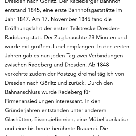
Dresden nach Görlitz. Der Radeberger Bahnhof
auf
entstand 1845, eine erste Bahnhofsgaststätte im
„Alle
Jahr 1847. Am 17. November 1845 fand die
akzeptieren“,
um
Eröffnungsfahrt der ersten Teilstrecke Dresden-
alle
Radeberg statt. Der Zug brauchte 28 Minuten und
Cookies
wurde mit großem Jubel empfangen. In den ersten
zu
akzeptieren.
Jahren gab es nun jeden Tag zwei Verbindungen
Sie
zwischen Radeberg und Dresden. Ab 1848
können
verkehrte zudem der Postzug dreimal täglich von
Ihr
Dresden nach Görlitz und zurück. Durch den
Einverständnis
jederzeit
Bahnanschluss wurde Radeberg für
ändern
Firmenansiedlungen interessant. In den
und
Gründerjahren entstanden unter anderem
widerrufen.
Dafür
Glashütten, Eisengießereien, eine Möbelfabrikation
steht
und eine bis heute berühmte Brauerei. Die
Ihnen