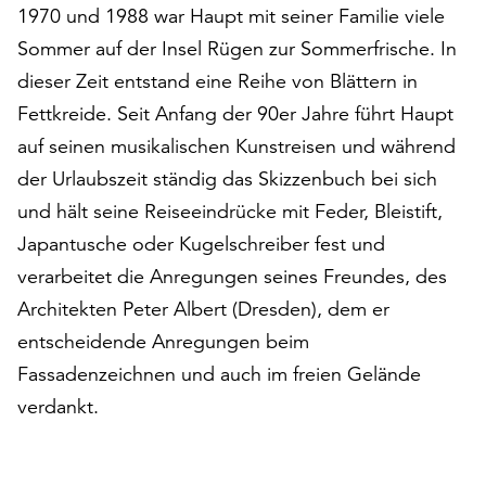
am
1970 und 1988 war Haupt mit seiner Familie viele
Ende
Sommer auf der Insel Rügen zur Sommerfrische. In
der
dieser Zeit entstand eine Reihe von Blättern in
Seite
die
Fettkreide. Seit Anfang der 90er Jahre führt Haupt
Schaltfläche
auf seinen musikalischen Kunstreisen und während
„Cookie-
der Urlaubszeit ständig das Skizzenbuch bei sich
Einstellungen“
zur
und hält seine Reiseeindrücke mit Feder, Bleistift,
Verfügung.
Japantusche oder Kugelschreiber fest und
Funktionale
verarbeitet die Anregungen seines Freundes, des
Cookies
Architekten Peter Albert (Dresden), dem er
werden
auch
entscheidende Anregungen beim
ohne
Fassadenzeichnen und auch im freien Gelände
Ihr
verdankt.
Einverständnis
weiterhin
ausgeführt.