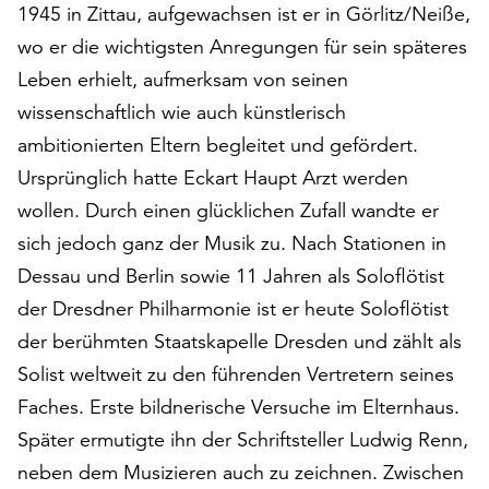
1945 in Zittau, aufgewachsen ist er in Görlitz/Neiße,
auf
wo er die wichtigsten Anregungen für sein späteres
„Alle
akzeptieren“,
Leben erhielt, aufmerksam von seinen
um
wissenschaftlich wie auch künstlerisch
alle
ambitionierten Eltern begleitet und gefördert.
Cookies
zu
Ursprünglich hatte Eckart Haupt Arzt werden
akzeptieren.
wollen. Durch einen glücklichen Zufall wandte er
Sie
sich jedoch ganz der Musik zu. Nach Stationen in
können
Ihr
Dessau und Berlin sowie 11 Jahren als Soloflötist
Einverständnis
der Dresdner Philharmonie ist er heute Soloflötist
jederzeit
der berühmten Staatskapelle Dresden und zählt als
ändern
und
Solist weltweit zu den führenden Vertretern seines
widerrufen.
Faches. Erste bildnerische Versuche im Elternhaus.
Dafür
Später ermutigte ihn der Schriftsteller Ludwig Renn,
steht
neben dem Musizieren auch zu zeichnen. Zwischen
Ihnen