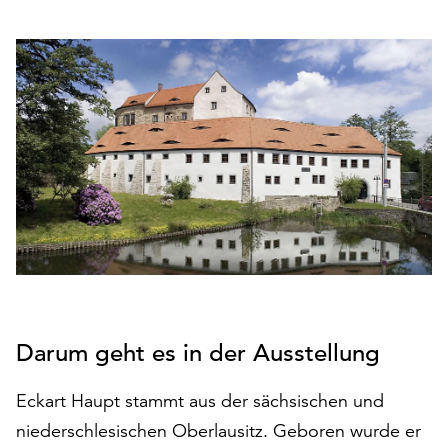
den
Betrieb
der
Seite
notwendig
sind
(funktionale
Cookies),
sowie
solche,
die
lediglich
zu
anonymen
Statistikzwecken
Darum geht es in der Ausstellung
genutzt
werden.
Eckart Haupt stammt aus der sächsischen und
Klicken
niederschlesischen Oberlausitz. Geboren wurde er
Sie