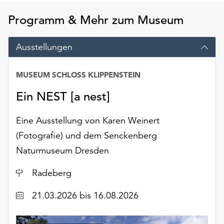
Möchten
Sie
Programm & Mehr zum Museum
die
verwendeten
Ausstellungen
Cookies
anpassen,
erreichen
MUSEUM SCHLOSS KLIPPENSTEIN
Sie
Ein NEST [a nest]
die
Einstellungen
Eine Ausstellung von Karen Weinert
über
die
(Fotografie) und dem Senckenberg
Schaltfläche
Naturmuseum Dresden
„Auswählen“.
Ort
Radeberg
Weitere
Informationen
Datum
21.03.2026
bis 16.08.2026
finden
Sie
in