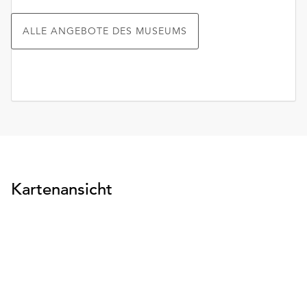
unserer
Datenschutzerklärung
ALLE ANGEBOTE DES MUSEUMS
oder
dem
Impressum
.
Kartenansicht