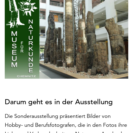
den
Betrieb
der
Seite
notwendig
sind
(funktionale
Cookies),
sowie
solche,
die
lediglich
zu
anonymen
Statistikzwecken
Darum geht es in der Ausstellung
genutzt
werden.
Die Sonderausstellung präsentiert Bilder von
Hobby- und Berufsfotografen, die in den Fotos ihre
Klicken
Sie