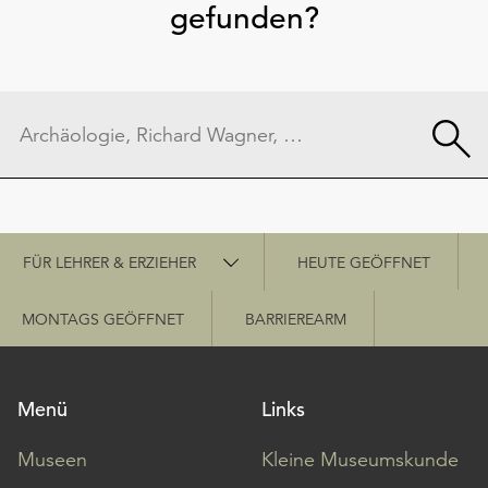
gefunden?
Schnellzugriff
FÜR LEHRER & ERZIEHER
HEUTE GEÖFFNET
MONTAGS GEÖFFNET
BARRIEREARM
Menü
Links
Museen
Kleine Museumskunde