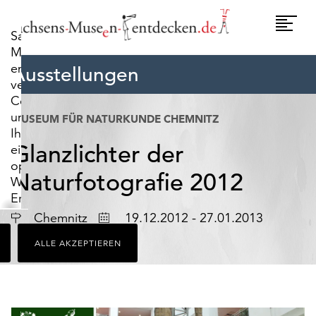
widerrufen.
Umscha
Sachsens-
Naviga
Museen-
entdecken.de
Ausstellungen
verwendet
Cookies,
um
MUSEUM FÜR NATURKUNDE CHEMNITZ
Ihnen
Glanzlichter der
ein
optimales
Naturfotografie 2012
Webseiten-
Erlebnis
zu
Ort
Datum
Chemnitz
19.12.2012 - 27.01.2013
bieten.
ALLE AKZEPTIEREN
Dazu
zählen
Cookies,
die
für