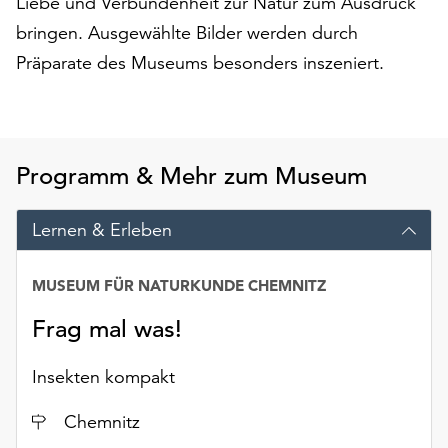
Liebe und Verbundenheit zur Natur zum Ausdruck
auf
bringen. Ausgewählte Bilder werden durch
„Alle
Präparate des Museums besonders inszeniert.
akzeptieren“,
um
alle
Cookies
zu
Programm & Mehr zum Museum
akzeptieren.
Sie
können
Lernen & Erleben
Ihr
Einverständnis
MUSEUM FÜR NATURKUNDE CHEMNITZ
jederzeit
ändern
Frag mal was!
und
widerrufen.
Insekten kompakt
Dafür
steht
Ort
Chemnitz
Ihnen