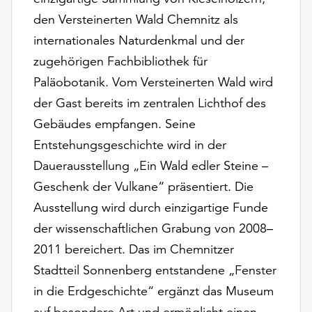
unserer
den Versteinerten Wald Chemnitz als
Datenschutzerklärung
internationales Naturdenkmal und der
oder
dem
zugehörigen Fachbibliothek für
Impressum
Paläobotanik. Vom Versteinerten Wald wird
.
der Gast bereits im zentralen Lichthof des
Gebäudes empfangen. Seine
Entstehungsgeschichte wird in der
Dauerausstellung „Ein Wald edler Steine –
Geschenk der Vulkane“ präsentiert. Die
Ausstellung wird durch einzigartige Funde
der wissenschaftlichen Grabung von 2008–
2011 bereichert. Das im Chemnitzer
Stadtteil Sonnenberg entstandene „Fenster
in die Erdgeschichte“ ergänzt das Museum
auf besondere Art und ermöglicht einen