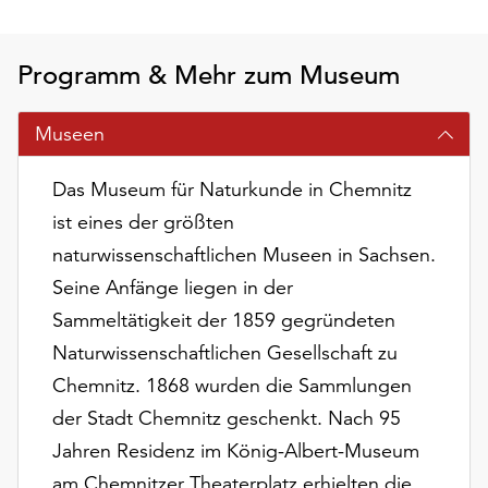
am
Ende
der
Programm & Mehr zum Museum
Seite
die
Museen
Schaltfläche
„Cookie-
Einstellungen“
Das Museum für Naturkunde in Chemnitz
zur
ist eines der größten
Verfügung.
naturwissenschaftlichen Museen in Sachsen.
Funktionale
Cookies
Seine Anfänge liegen in der
werden
Sammeltätigkeit der 1859 gegründeten
auch
Naturwissenschaftlichen Gesellschaft zu
ohne
Chemnitz. 1868 wurden die Sammlungen
Ihr
Einverständnis
der Stadt Chemnitz geschenkt. Nach 95
weiterhin
Jahren Residenz im König-Albert-Museum
ausgeführt.
am Chemnitzer Theaterplatz erhielten die