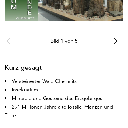
auf
„Alle
akzeptieren“,
um
alle
Cookies
Zur
Bild
1
von
5
Zu
zu
vorherigen
nä
akzeptieren.
Sie
Folie
Fo
können
Kurz gesagt
Ihr
Einverständnis
Versteinerter Wald Chemnitz
jederzeit
Insektarium
ändern
und
Minerale und Gesteine des Erzgebirges
widerrufen.
291 Millionen Jahre alte fossile Pflanzen und
Dafür
Tiere
steht
Ihnen