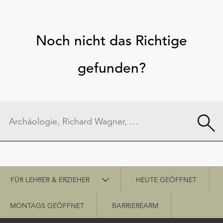
Noch nicht das Richtige
gefunden?
Schnellzugriff
FÜR LEHRER & ERZIEHER
HEUTE GEÖFFNET
MONTAGS GEÖFFNET
BARRIEREARM