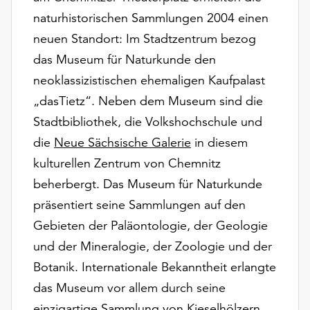
Möchten
naturhistorischen Sammlungen 2004 einen
Sie
neuen Standort: Im Stadtzentrum bezog
die
verwendeten
das Museum für Naturkunde den
Cookies
neoklassizistischen ehemaligen Kaufpalast
anpassen,
„dasTietz“. Neben dem Museum sind die
erreichen
Sie
Stadtbibliothek, die Volkshochschule und
die
die
Neue Sächsische Galerie
in diesem
Einstellungen
kulturellen Zentrum von Chemnitz
über
beherbergt. Das Museum für Naturkunde
die
Schaltfläche
präsentiert seine Sammlungen auf den
„Auswählen“.
Gebieten der Paläontologie, der Geologie
Weitere
und der Mineralogie, der Zoologie und der
Informationen
Botanik. Internationale Bekanntheit erlangte
finden
das Museum vor allem durch seine
Sie
in
einzigartige Sammlung von Kieselhölzern,