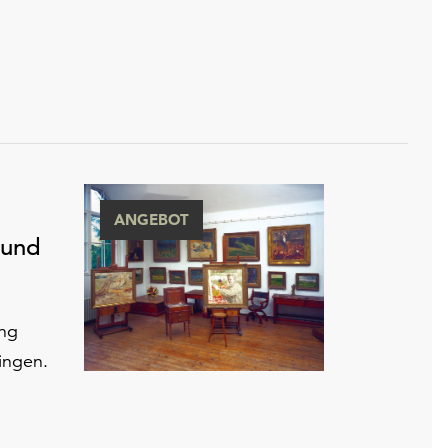
ANGEBOT
 und
ung
ingen.