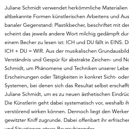
Juliane Schmidt verwendet herkömmliche Materialie
altbekannte Formen künstlerischen Arbeitens und Auss
banaler Gegenstand: Plastikbecher, beschriftet mit 
scheint das jeweils andere Wort milchig gedämpft du
einem Becher zu lesen ist: ICH und DU fällt in EINS. 
ICH + DU = WIR. Aus der musikalischen Grundausbild
Verständnis und Gespür für abstrakte Zeichen- und N
Schmidt, um Phänomene und Techniken unserer Lebensw
Erscheinungen oder Tätigkeiten in konkret Sicht- ode
Systemen, bei denen sich das Resultat selbst erschafft
Juliane Schmidt, um es zu neuen ästhetischen Eindrüc
Die Künstlerin geht dabei systematisch vor, weshalb 
verstörend wirken können. Dennoch liegt den Werken e
gewitzter Kniff zugrunde. Dabei offenbart ihr erfri
und Situationen etwas Beunruhigendes.