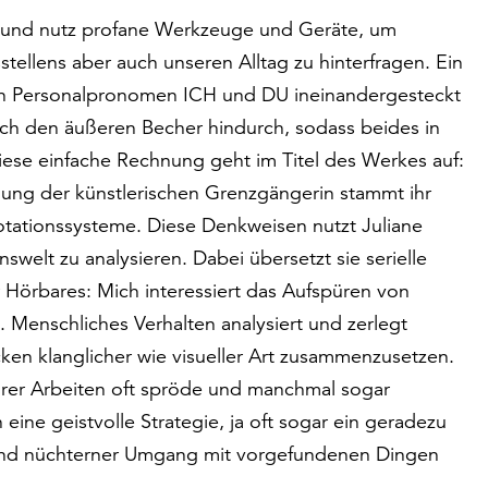
n und nutz profane Werkzeuge und Geräte, um
tellens aber auch unseren Alltag zu hinterfragen. Ein
den Personalpronomen ICH und DU ineinandergesteckt
rch den äußeren Becher hindurch, sodass beides in
Diese einfache Rechnung geht im Titel des Werkes auf:
ung der künstlerischen Grenzgängerin stammt ihr
otationssysteme. Diese Denkweisen nutzt Juliane
elt zu analysieren. Dabei übersetzt sie serielle
r Hörbares: Mich interessiert das Aufspüren von
. Menschliches Verhalten analysiert und zerlegt
ken klanglicher wie visueller Art zusammenzusetzen.
ihrer Arbeiten oft spröde und manchmal sogar
ine geistvolle Strategie, ja oft sogar ein geradezu
schend nüchterner Umgang mit vorgefundenen Dingen