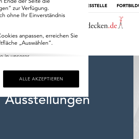
m Ende der Seite die
MUSEUMSPORTAL
DIE LANDESSTELLE
FORTBIL
ngen“ zur Verfügung.
h ohne Ihr Einverständnis
ookies anpassen, erreichen Sie
ltfläche „Auswählen“.
e in unserer
m
Impressum
.
ALLE AKZEPTIEREN
Ausstellungen