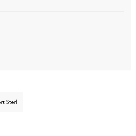
Schlüsselwort
t Sterl
suchen