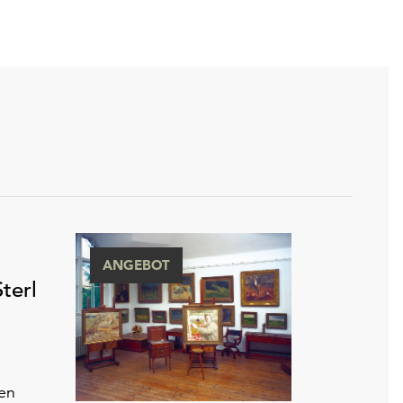
ANGEBOT
terl
ren