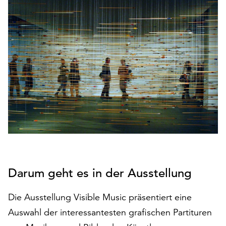
den
Betrieb
der
Seite
notwendig
sind
(funktionale
Cookies),
sowie
solche,
die
lediglich
zu
anonymen
Statistikzwecken
Darum geht es in der Ausstellung
genutzt
werden.
Die Ausstellung Visible Music präsentiert eine
Auswahl der interessantesten grafischen Partituren
Klicken
Sie