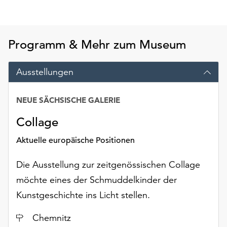
am
Ende
der
Seite
Programm & Mehr zum Museum
die
Schaltfläche
Ausstellungen
„Cookie-
Einstellungen“
zur
NEUE SÄCHSISCHE GALERIE
Verfügung.
Collage
Funktionale
Cookies
Aktuelle europäische Positionen
werden
auch
Die Ausstellung zur zeitgenössischen Collage
ohne
Ihr
möchte eines der Schmuddelkinder der
Einverständnis
Kunstgeschichte ins Licht stellen.
weiterhin
ausgeführt.
Ort
Chemnitz