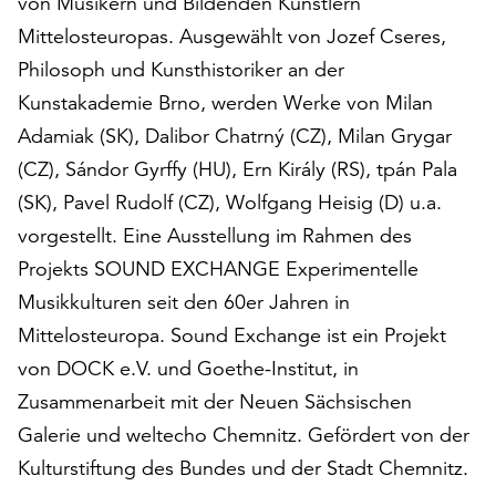
von Musikern und Bildenden Künstlern
auf
Mittelosteuropas. Ausgewählt von Jozef Cseres,
„Alle
Philosoph und Kunsthistoriker an der
akzeptieren“,
um
Kunstakademie Brno, werden Werke von Milan
alle
Adamiak (SK), Dalibor Chatrný (CZ), Milan Grygar
Cookies
(CZ), Sándor Gyrffy (HU), Ern Király (RS), tpán Pala
zu
akzeptieren.
(SK), Pavel Rudolf (CZ), Wolfgang Heisig (D) u.a.
Sie
vorgestellt. Eine Ausstellung im Rahmen des
können
Projekts SOUND EXCHANGE Experimentelle
Ihr
Musikkulturen seit den 60er Jahren in
Einverständnis
jederzeit
Mittelosteuropa. Sound Exchange ist ein Projekt
ändern
von DOCK e.V. und Goethe-Institut, in
und
Zusammenarbeit mit der Neuen Sächsischen
widerrufen.
Dafür
Galerie und weltecho Chemnitz. Gefördert von der
steht
Kulturstiftung des Bundes und der Stadt Chemnitz.
Ihnen