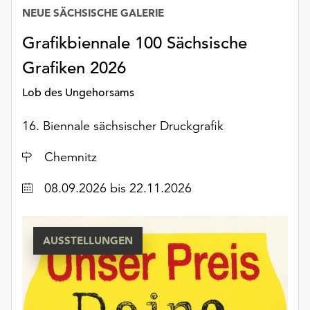
unserer
NEUE SÄCHSISCHE GALERIE
Datenschutzerklärung
Grafikbiennale 100 Sächsische
oder
dem
Grafiken 2026
Impressum
.
Lob des Ungehorsams
16. Biennale sächsischer Druckgrafik
Ort
Chemnitz
Datum
08.09.2026
bis 22.11.2026
AUSSTELLUNGEN