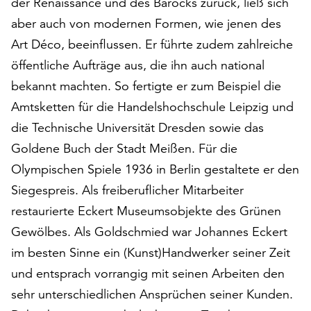
der Renaissance und des Barocks zurück, ließ sich
am
Ende
aber auch von modernen Formen, wie jenen des
der
Art Déco, beeinflussen. Er führte zudem zahlreiche
Seite
öffentliche Aufträge aus, die ihn auch national
die
bekannt machten. So fertigte er zum Beispiel die
Schaltfläche
„Cookie-
Amtsketten für die Handelshochschule Leipzig und
Einstellungen“
die Technische Universität Dresden sowie das
zur
Goldene Buch der Stadt Meißen. Für die
Verfügung.
Funktionale
Olympischen Spiele 1936 in Berlin gestaltete er den
Cookies
Siegespreis. Als freiberuflicher Mitarbeiter
werden
restaurierte Eckert Museumsobjekte des Grünen
auch
ohne
Gewölbes. Als Goldschmied war Johannes Eckert
Ihr
im besten Sinne ein (Kunst)Handwerker seiner Zeit
Einverständnis
und entsprach vorrangig mit seinen Arbeiten den
weiterhin
sehr unterschiedlichen Ansprüchen seiner Kunden.
ausgeführt.