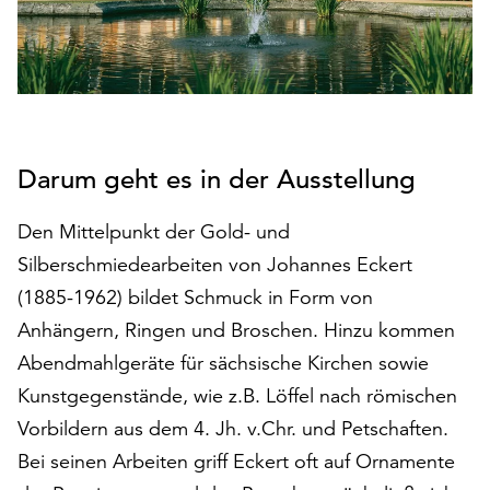
auf
„Alle
akzeptieren“,
um
alle
Cookies
zu
Darum geht es in der Ausstellung
akzeptieren.
Sie
Den Mittelpunkt der Gold- und
können
Silberschmiedearbeiten von Johannes Eckert
Ihr
(1885-1962) bildet Schmuck in Form von
Einverständnis
jederzeit
Anhängern, Ringen und Broschen. Hinzu kommen
ändern
Abendmahlgeräte für sächsische Kirchen sowie
und
Kunstgegenstände, wie z.B. Löffel nach römischen
widerrufen.
Dafür
Vorbildern aus dem 4. Jh. v.Chr. und Petschaften.
steht
Bei seinen Arbeiten griff Eckert oft auf Ornamente
Ihnen