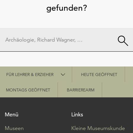
gefunden?
Schnellzugriff
FÜR LEHRER & ERZIEHER
HEUTE GEÖFFNET
MONTAGS GEÖFFNET
BARRIEREARM
Menü
Links
Museen
Kleine Museumskunde