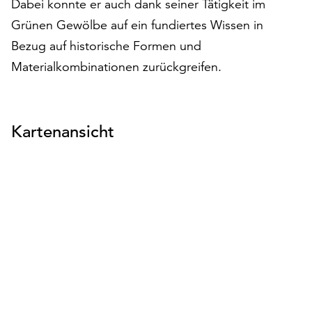
Dabei konnte er auch dank seiner Tätigkeit im
Möchten
Grünen Gewölbe auf ein fundiertes Wissen in
Sie
die
Bezug auf historische Formen und
verwendeten
Materialkombinationen zurückgreifen.
Cookies
anpassen,
erreichen
Sie
Kartenansicht
die
Einstellungen
über
die
Schaltfläche
„Auswählen“.
Weitere
Informationen
finden
Sie
in