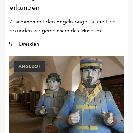
am
erkunden
Ende
der
Zusammen mit den Engeln Angelus und Uriel
Seite
die
erkunden wir gemeinsam das Museum!
Schaltfläche
Ort
Dresden
„Cookie-
Einstellungen“
zur
Verfügung.
ANGEBOT
Funktionale
Cookies
werden
auch
ohne
Ihr
Einverständnis
weiterhin
ausgeführt.