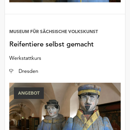
Möchten
Sie
die
verwendeten
Cookies
MUSEUM FÜR SÄCHSISCHE VOLKSKUNST
anpassen,
Reifentiere selbst gemacht
erreichen
Sie
die
Werkstattkurs
Einstellungen
über
Ort
Dresden
die
Schaltfläche
„Auswählen“.
ANGEBOT
Weitere
Informationen
finden
Sie
in