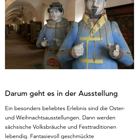
den
Betrieb
der
Seite
notwendig
sind
(funktionale
Cookies),
sowie
solche,
die
lediglich
zu
Darum geht es in der Ausstellung
anonymen
Statistikzwecken
Ein besonders beliebtes Erlebnis sind die Oster-
genutzt
und Weihnachtsausstellungen. Dann werden
werden.
sächsische Volksbräuche und Festtraditionen
Klicken
lebendig. Fantasievoll geschmückte
Sie