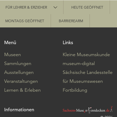
Schnellzugriff
FÜR LEHRER & ERZIEHER
HEUTE GEÖFFNET
MONTAGS GEÖFFNET
BARRIEREARM
Menü
Links
Museen
Kleine Museumskunde
Sammlungen
museum-digital
Ausstellungen
Sächsische Landesstelle
Veranstaltungen
für Museumswesen
Lernen & Erleben
Fortbildung
Informationen