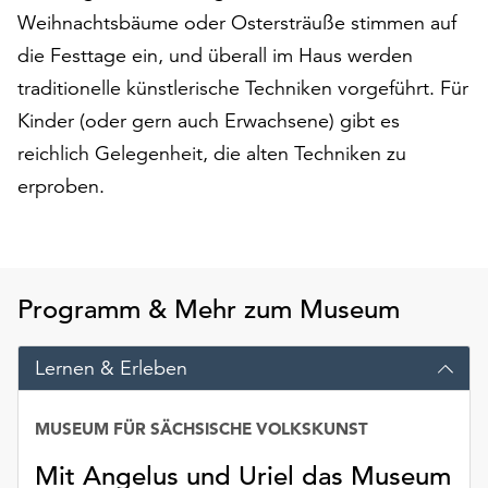
Weihnachtsbäume oder Ostersträuße stimmen auf
auf
„Alle
die Festtage ein, und überall im Haus werden
akzeptieren“,
traditionelle künstlerische Techniken vorgeführt. Für
um
Kinder (oder gern auch Erwachsene) gibt es
alle
Cookies
reichlich Gelegenheit, die alten Techniken zu
zu
erproben.
akzeptieren.
Sie
können
Ihr
Einverständnis
Programm & Mehr zum Museum
jederzeit
ändern
Lernen & Erleben
und
widerrufen.
Dafür
MUSEUM FÜR SÄCHSISCHE VOLKSKUNST
steht
Mit Angelus und Uriel das Museum
Ihnen