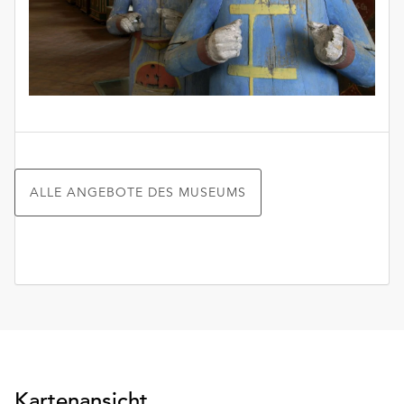
unserer
Datenschutzerklärung
oder
dem
Impressum
.
ALLE ANGEBOTE DES MUSEUMS
Kartenansicht