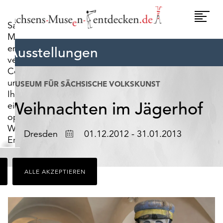
widerrufen.
Umscha
Sachsens-
Naviga
Museen-
entdecken.de
Ausstellungen
verwendet
Cookies,
um
MUSEUM FÜR SÄCHSISCHE VOLKSKUNST
Ihnen
Weihnachten im Jägerhof
ein
optimales
Webseiten-
Ort
Datum
Dresden
01.12.2012 - 31.01.2013
Erlebnis
zu
bieten.
ALLE AKZEPTIEREN
Dazu
zählen
Cookies,
die
für