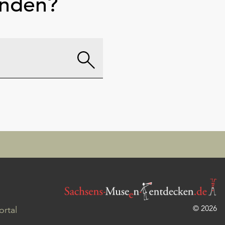
unden?
© 2026
rtal