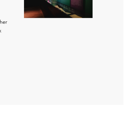
her
k