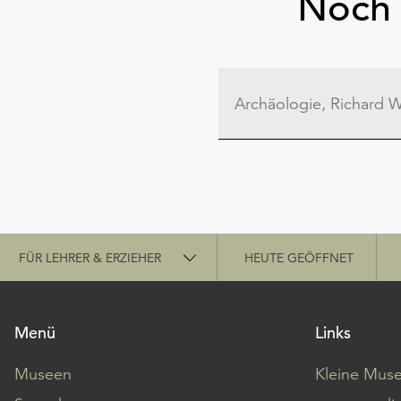
Noch 
Schnellzugriff
FÜR LEHRER & ERZIEHER
HEUTE GEÖFFNET
Menü
Links
Museen
Kleine Mus