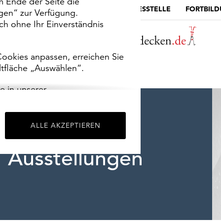
m Ende der Seite die
MUSEUMSPORTAL
DIE LANDESSTELLE
FORTBIL
ngen“ zur Verfügung.
h ohne Ihr Einverständnis
ookies anpassen, erreichen Sie
ltfläche „Auswählen“.
e in unserer
m
Impressum
.
ALLE AKZEPTIEREN
Ausstellungen