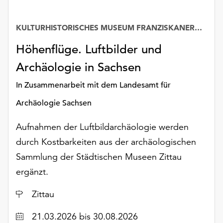
unserer
Datenschutzerklärung
KULTURHISTORISCHES MUSEUM FRANZISKANERKLOSTER
oder
dem
Höhenflüge. Luftbilder und
Impressum
Archäologie in Sachsen
.
In Zusammenarbeit mit dem Landesamt für
Archäologie Sachsen
Aufnahmen der Luftbildarchäologie werden
durch Kostbarkeiten aus der archäologischen
Sammlung der Städtischen Museen Zittau
ergänzt.
Ort
Zittau
Datum
21.03.2026
bis 30.08.2026