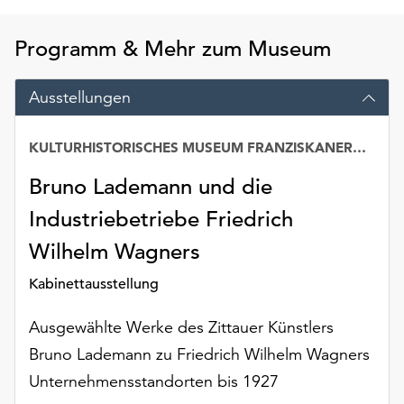
am
Ende
Programm & Mehr zum Museum
der
Seite
die
Ausstellungen
Schaltfläche
„Cookie-
KULTURHISTORISCHES MUSEUM FRANZISKANERKLOSTER
Einstellungen“
zur
Bruno Lademann und die
Verfügung.
Funktionale
Industriebetriebe Friedrich
Cookies
Wilhelm Wagners
werden
auch
Kabinettausstellung
ohne
Ihr
Ausgewählte Werke des Zittauer Künstlers
Einverständnis
Bruno Lademann zu Friedrich Wilhelm Wagners
weiterhin
Unternehmensstandorten bis 1927
ausgeführt.