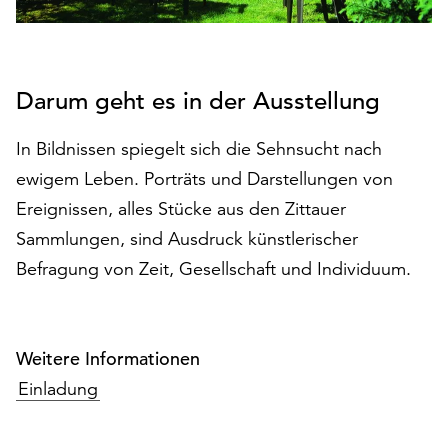
auf
„Alle
akzeptieren“,
um
Darum geht es in der Ausstellung
alle
Cookies
In Bildnissen spiegelt sich die Sehnsucht nach
zu
ewigem Leben. Porträts und Darstellungen von
akzeptieren.
Sie
Ereignissen, alles Stücke aus den Zittauer
können
Sammlungen, sind Ausdruck künstlerischer
Ihr
Befragung von Zeit, Gesellschaft und Individuum.
Einverständnis
jederzeit
ändern
und
Weitere Informationen
widerrufen.
Dafür
Einladung
steht
Ihnen