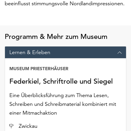
am
beeinflusst stimmungsvolle Nordlandimpressionen.
Ende
der
Seite
die
Programm & Mehr zum Museum
Schaltfläche
„Cookie-
Einstellungen“
Lernen & Erleben
zur
Verfügung.
MUSEUM PRIESTERHÄUSER
Funktionale
Cookies
Federkiel, Schriftrolle und Siegel
werden
auch
Eine Überblicksführung zum Thema Lesen,
ohne
Ihr
Schreiben und Schreibmaterial kombiniert mit
Einverständnis
einer Mitmachaktion
weiterhin
ausgeführt.
Ort
Zwickau