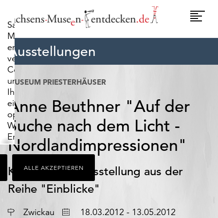
widerrufen.
Umscha
Sachsens-
Naviga
Museen-
entdecken.de
Ausstellungen
verwendet
Cookies,
um
MUSEUM PRIESTERHÄUSER
Ihnen
Anne Beuthner "Auf der
ein
optimales
Suche nach dem Licht -
Webseiten-
Erlebnis
Nordlandimpressionen"
zu
bieten.
Kleine Sonderausstellung aus der
ALLE AKZEPTIEREN
Dazu
zählen
Reihe "Einblicke"
Cookies,
die
Ort
Datum
Zwickau
18.03.2012 - 13.05.2012
für