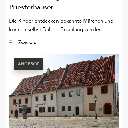
unserer
Priesterhäuser
Datenschutzerklärung
oder
Die Kinder entdecken bekannte Märchen und
dem
können selbst Teil der Erzählung werden.
Impressum
.
Ort
Zwickau
ANGEBOT