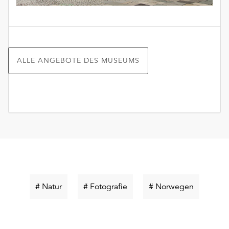
ALLE ANGEBOTE DES MUSEUMS
Schlüsselwort
Schlüsselwort
Schlüssel
# Natur
# Fotografie
# Norwegen
suchen
suchen
suchen