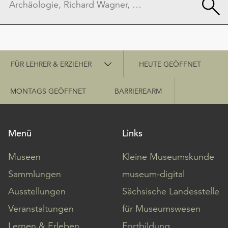
Schnellzugriff
FÜR LEHRER & ERZIEHER
HEUTE GEÖFFNET
MONTAGS GEÖFFNET
BARRIEREARM
Menü
Links
Museen
Kleine Museumskunde
Sammlungen
museum-digital
Ausstellungen
Sächsische Landesstelle
Veranstaltungen
für Museumswesen
Lernen & Erleben
Fortbildung