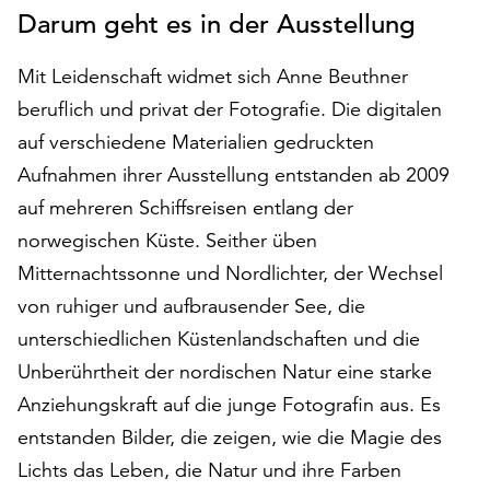
Darum geht es in der Ausstellung
auf
„Alle
akzeptieren“,
Mit Leidenschaft widmet sich Anne Beuthner
um
beruflich und privat der Fotografie. Die digitalen
alle
auf verschiedene Materialien gedruckten
Cookies
zu
Aufnahmen ihrer Ausstellung entstanden ab 2009
akzeptieren.
auf mehreren Schiffsreisen entlang der
Sie
norwegischen Küste. Seither üben
können
Mitternachtssonne und Nordlichter, der Wechsel
Ihr
Einverständnis
von ruhiger und aufbrausender See, die
jederzeit
unterschiedlichen Küstenlandschaften und die
ändern
Unberührtheit der nordischen Natur eine starke
und
widerrufen.
Anziehungskraft auf die junge Fotografin aus. Es
Dafür
entstanden Bilder, die zeigen, wie die Magie des
steht
Lichts das Leben, die Natur und ihre Farben
Ihnen