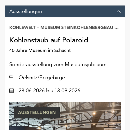
am
Ende
Ausstellungen
der
Seite
KOHLEWELT – MUSEUM STEINKOHLENBERGBAU SACHSEN
die
Schaltfläche
Kohlenstaub auf Polaroid
„Cookie-
Einstellungen“
40 Jahre Museum im Schacht
zur
Verfügung.
Sonderausstellung zum Museumsjubiläum
Funktionale
Cookies
Ort
Oelsnitz/Erzgebirge
werden
auch
Datum
28.06.2026
bis 13.09.2026
ohne
Ihr
Einverständnis
AUSSTELLUNGEN
weiterhin
ausgeführt.