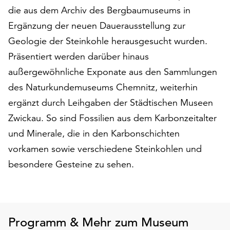
die aus dem Archiv des Bergbaumuseums in
auf
„Alle
Ergänzung der neuen Dauerausstellung zur
akzeptieren“,
Geologie der Steinkohle herausgesucht wurden.
um
Präsentiert werden darüber hinaus
alle
Cookies
außergewöhnliche Exponate aus den Sammlungen
zu
des Naturkundemuseums Chemnitz, weiterhin
akzeptieren.
ergänzt durch Leihgaben der Städtischen Museen
Sie
können
Zwickau. So sind Fossilien aus dem Karbonzeitalter
Ihr
und Minerale, die in den Karbonschichten
Einverständnis
vorkamen sowie verschiedene Steinkohlen und
jederzeit
besondere Gesteine zu sehen.
ändern
und
widerrufen.
Dafür
steht
Programm & Mehr zum Museum
Ihnen