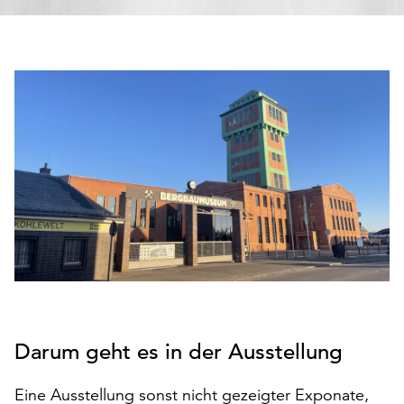
den
Betrieb
der
Seite
notwendig
sind
(funktionale
Cookies),
sowie
solche,
die
lediglich
zu
anonymen
Statistikzwecken
genutzt
werden.
Darum geht es in der Ausstellung
Klicken
Eine Ausstellung sonst nicht gezeigter Exponate,
Sie