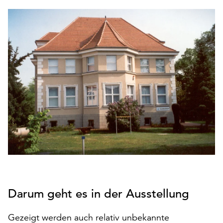
den
Betrieb
der
Seite
notwendig
sind
(funktionale
Cookies),
sowie
solche,
die
lediglich
zu
anonymen
Statistikzwecken
genutzt
werden.
Darum geht es in der Ausstellung
Klicken
Gezeigt werden auch relativ unbekannte
Sie