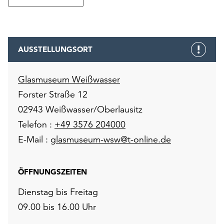
Möchten
Sie
die
verwendeten
AUSSTELLUNGSORT
Cookies
anpassen,
erreichen
Glasmuseum Weißwasser
Sie
Forster Straße 12
die
02943 Weißwasser/Oberlausitz
Einstellungen
über
Telefon :
+49 3576 204000
die
E-Mail :
glasmuseum-wsw@t-online.de
Schaltfläche
„Auswählen“.
ÖFFNUNGSZEITEN
Weitere
Informationen
Dienstag bis Freitag
finden
09.00 bis 16.00 Uhr
Sie
in