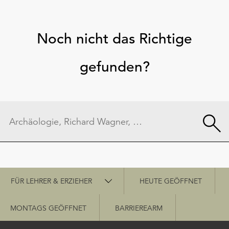
Noch nicht das Richtige
gefunden?
Schnellzugriff
FÜR LEHRER & ERZIEHER
HEUTE GEÖFFNET
MONTAGS GEÖFFNET
BARRIEREARM