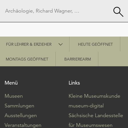
Schnellzugriff
FÜR LEHRER & ERZIEHER
HEUTE GEÖFFNET
MONTAGS GEÖFFNET
BARRIEREARM
Menü
Links
Museen
Kleine Museumskunde
Sammlungen
museum-digital
Ausstellungen
Sächsische Landesstelle
Veranstaltungen
für Museumswesen