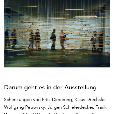
den
Betrieb
der
Seite
notwendig
sind
(funktionale
Cookies),
sowie
solche,
die
lediglich
zu
anonymen
Statistikzwecken
Darum geht es in der Ausstellung
genutzt
werden.
Schenkungen von Fritz Diedering, Klaus Drechsler,
Wolfgang Petrovsky, Jürgen Schieferdecker, Frank
Klicken
Sie