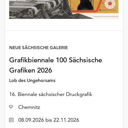
Möchten
Sie
die
verwendeten
Cookies
anpassen,
erreichen
NEUE SÄCHSISCHE GALERIE
Sie
die
Grafikbiennale 100 Sächsische
Einstellungen
Grafiken 2026
über
die
Lob des Ungehorsams
Schaltfläche
„Auswählen“.
16. Biennale sächsischer Druckgrafik
Weitere
Ort
Informationen
Chemnitz
finden
Datum
08.09.2026
bis 22.11.2026
Sie
in