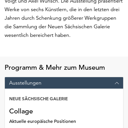
Voigt und Axel Wunsch. Die Ausstellung präsentiert
auf
Werke von sechs Künstlern, die in den letzten drei
„Alle
Jahren durch Schenkung größerer Werkgruppen
akzeptieren“,
um
die Sammlung der Neuen Sächsischen Galerie
alle
wesentlich bereichert haben.
Cookies
zu
akzeptieren.
Sie
können
Programm & Mehr zum Museum
Ihr
Einverständnis
Ausstellungen
jederzeit
ändern
und
NEUE SÄCHSISCHE GALERIE
widerrufen.
Collage
Dafür
steht
Aktuelle europäische Positionen
Ihnen