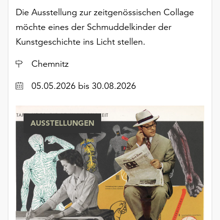
am
Die Ausstellung zur zeitgenössischen Collage
Ende
möchte eines der Schmuddelkinder der
der
Seite
Kunstgeschichte ins Licht stellen.
die
Schaltfläche
Ort
Chemnitz
„Cookie-
Einstellungen“
Datum
05.05.2026
bis 30.08.2026
zur
Verfügung.
Funktionale
AUSSTELLUNGEN
Cookies
werden
auch
ohne
Ihr
Einverständnis
weiterhin
ausgeführt.