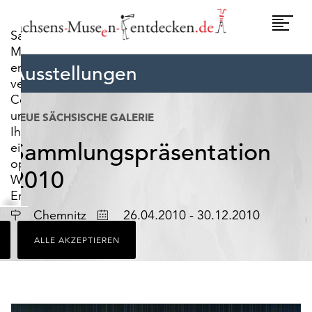
widerrufen.
Umscha
Sachsens-
Naviga
Museen-
entdecken.de
Ausstellungen
verwendet
Cookies,
um
NEUE SÄCHSISCHE GALERIE
Ihnen
Sammlungspräsentation
ein
optimales
2010
Webseiten-
Erlebnis
zu
Ort
Datum
Chemnitz
26.04.2010 - 30.12.2010
bieten.
ALLE AKZEPTIEREN
Dazu
zählen
Cookies,
die
für