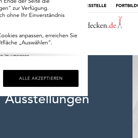
m Ende der Seite die
MUSEUMSPORTAL
DIE LANDESSTELLE
FORTBIL
ngen“ zur Verfügung.
h ohne Ihr Einverständnis
ookies anpassen, erreichen Sie
ltfläche „Auswählen“.
e in unserer
m
Impressum
.
ALLE AKZEPTIEREN
Ausstellungen