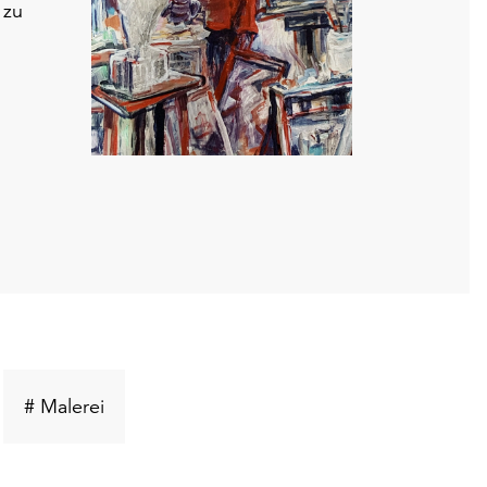
 zu
üsselwort
Schlüsselwort
# Malerei
hen
suchen