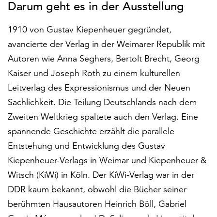
Darum geht es in der Ausstellung
auf
„Alle
1910 von Gustav Kiepenheuer gegründet,
akzeptieren“,
um
avancierte der Verlag in der Weimarer Republik mit
alle
Autoren wie Anna Seghers, Bertolt Brecht, Georg
Cookies
Kaiser und Joseph Roth zu einem kulturellen
zu
Leitverlag des Expressionismus und der Neuen
akzeptieren.
Sie
Sachlichkeit. Die Teilung Deutschlands nach dem
können
Zweiten Weltkrieg spaltete auch den Verlag. Eine
Ihr
spannende Geschichte erzählt die parallele
Einverständnis
jederzeit
Entstehung und Entwicklung des Gustav
ändern
Kiepenheuer-Verlags in Weimar und Kiepenheuer &
und
Witsch (KiWi) in Köln. Der KiWi-Verlag war in der
widerrufen.
Dafür
DDR kaum bekannt, obwohl die Bücher seiner
steht
berühmten Hausautoren Heinrich Böll, Gabriel
Ihnen