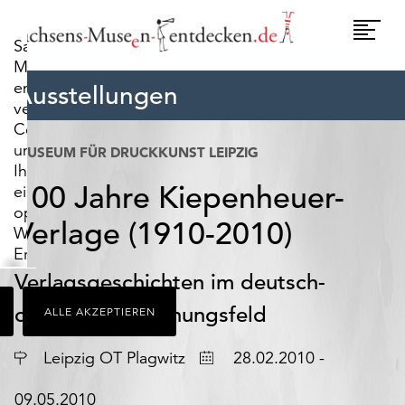
widerrufen.
Umscha
Sachsens-
Naviga
Museen-
entdecken.de
Ausstellungen
verwendet
Cookies,
um
MUSEUM FÜR DRUCKKUNST LEIPZIG
Ihnen
100 Jahre Kiepenheuer-
ein
optimales
Verlage (1910-2010)
Webseiten-
Erlebnis
zu
Verlagsgeschichten im deutsch-
bieten.
deutschen Spannungsfeld
ALLE AKZEPTIEREN
Dazu
zählen
Ort
Datum
Cookies,
Leipzig OT Plagwitz
28.02.2010 -
die
für
09.05.2010