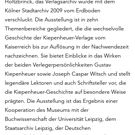
Holtzbrinck, das Verlagsarchiv wurde mit dem
Möchten
Kölner Stadtarchiv 2009 vom Erdboden
Sie
die
verschluckt. Die Ausstellung ist in zehn
verwendeten
Themenbereiche gegliedert, die die wechselvolle
Cookies
Geschichte der Kiepenheuer-Verlage vom
anpassen,
erreichen
Kaiserreich bis zur Auflösung in der Nachwendezeit
Sie
nachzeichnen. Sie bietet Einblicke in das Wirken
die
der beiden Verlegerpersönlichkeiten Gustav
Einstellungen
über
Kiepenheuer sowie Joseph Caspar Witsch und stellt
die
legendäre Lektoren und auch Schriftsteller vor, die
Schaltfläche
die Kiepenheuer-Geschichte auf besondere Weise
„Auswählen“.
prägten. Die Ausstellung ist das Ergebnis einer
Weitere
Kooperation des Museums mit der
Informationen
Buchwissenschaft der Universität Leipzig, dem
finden
Sie
Staatsarchiv Leipzig, der Deutschen
in