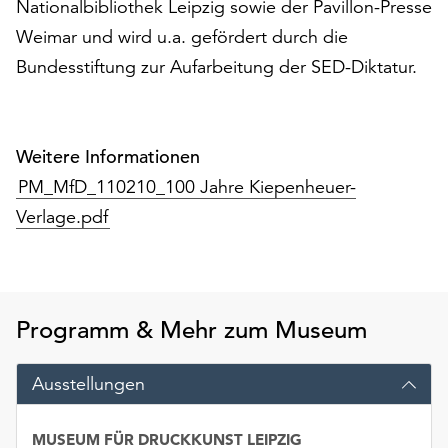
Nationalbibliothek Leipzig sowie der Pavillon-Presse
unserer
Weimar und wird u.a. gefördert durch die
Datenschutzerklärung
oder
Bundesstiftung zur Aufarbeitung der SED-Diktatur.
dem
Impressum
.
Weitere Informationen
PM_MfD_110210_100 Jahre Kiepenheuer-
Verlage.pdf
Programm & Mehr zum Museum
Ausstellungen
MUSEUM FÜR DRUCKKUNST LEIPZIG