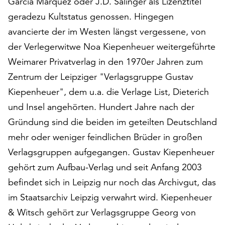
Garcia Márquez oder J.D. Salinger als Lizenztitel
am
Ende
geradezu Kultstatus genossen. Hingegen
der
avancierte der im Westen längst vergessene, von
Seite
der Verlegerwitwe Noa Kiepenheuer weitergeführte
die
Weimarer Privatverlag in den 1970er Jahren zum
Schaltfläche
„Cookie-
Zentrum der Leipziger "Verlagsgruppe Gustav
Einstellungen“
Kiepenheuer", dem u.a. die Verlage List, Dieterich
zur
und Insel angehörten. Hundert Jahre nach der
Verfügung.
Funktionale
Gründung sind die beiden im geteilten Deutschland
Cookies
mehr oder weniger feindlichen Brüder in großen
werden
Verlagsgruppen aufgegangen. Gustav Kiepenheuer
auch
ohne
gehört zum Aufbau-Verlag und seit Anfang 2003
Ihr
befindet sich in Leipzig nur noch das Archivgut, das
Einverständnis
im Staatsarchiv Leipzig verwahrt wird. Kiepenheuer
weiterhin
& Witsch gehört zur Verlagsgruppe Georg von
ausgeführt.