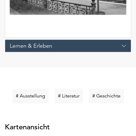
Lernen & Erleben
Schlüsselwort
Schlüsselwort
Schlüss
# Ausstellung
# Literatur
# Geschichte
suchen
suchen
suchen
Kartenansicht