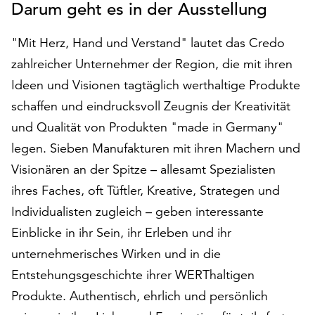
Darum geht es in der Ausstellung
auf
„Alle
"Mit Herz, Hand und Verstand" lautet das Credo
akzeptieren“,
um
zahlreicher Unternehmer der Region, die mit ihren
alle
Ideen und Visionen tagtäglich werthaltige Produkte
Cookies
schaffen und eindrucksvoll Zeugnis der Kreativität
zu
und Qualität von Produkten "made in Germany"
akzeptieren.
Sie
legen. Sieben Manufakturen mit ihren Machern und
können
Visionären an der Spitze – allesamt Spezialisten
Ihr
ihres Faches, oft Tüftler, Kreative, Strategen und
Einverständnis
jederzeit
Individualisten zugleich – geben interessante
ändern
Einblicke in ihr Sein, ihr Erleben und ihr
und
unternehmerisches Wirken und in die
widerrufen.
Dafür
Entstehungsgeschichte ihrer WERThaltigen
steht
Produkte. Authentisch, ehrlich und persönlich
Ihnen