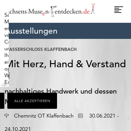
widerrufen.
Umscha
Sachsens-
Naviga
Museen-
entdecken.de
Ausstellungen
verwendet
Cookies,
um
WASSERSCHLOSS KLAFFENBACH
Ihnen
Mit Herz, Hand & Verstand
ein
optimales
II
Webseiten-
Erlebnis
zu
nachhaltiges Handwerk und dessen
bieten.
Macher
ALLE AKZEPTIEREN
Dazu
zählen
Ort
Datum
Cookies,
Chemnitz OT Klaffenbach
30.06.2021 -
die
für
24.10.2021