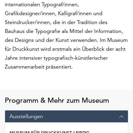
internationalen Typograf/innen,
auf
„Alle
Grafikdesigner/innen, Kalligraf/innen und
akzeptieren“,
Steindrucker/innen, die in der Tradition des
um
Bauhaus die Typografie als Mittel der Information,
alle
des Designs und der Kunst verwenden. Im Museum
Cookies
zu
für Druckkunst wird erstmals ein Überblick der acht
akzeptieren.
Jahre intensiver typografisch-künstlerischer
Sie
Zusammenarbeit präsentiert.
können
Ihr
Einverständnis
jederzeit
ändern
Programm & Mehr zum Museum
und
widerrufen.
Dafür
Ausstellungen
steht
Ihnen
MUSEUM FÜR DRUCKKUNST LEIPZIG