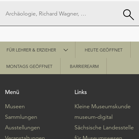
Schnellzugriff
FÜR LEHRER & ERZIEHER
HEUTE GEÖFFNET
MONTAGS GEÖFFNET
BARRIEREARM
Menü
Links
Museen
Kleine Museumskunde
Sammlungen
museum-digital
Ausstellungen
Sächsische Landesstelle
Veranstaltungen
für Museumswesen