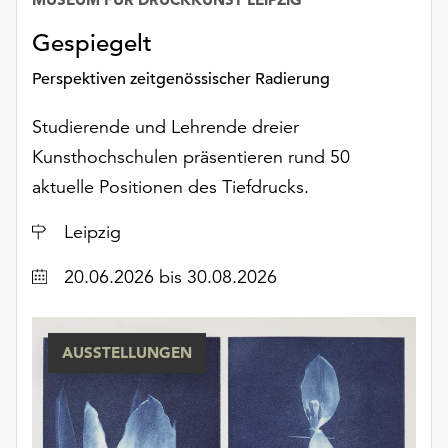
am
Ende
Gespiegelt
der
Seite
Perspektiven zeitgenössischer Radierung
die
Schaltfläche
Studierende und Lehrende dreier
„Cookie-
Kunsthochschulen präsentieren rund 50
Einstellungen“
aktuelle Positionen des Tiefdrucks.
zur
Verfügung.
Ort
Leipzig
Funktionale
Cookies
Datum
20.06.2026
bis 30.08.2026
werden
auch
ohne
Ihr
AUSSTELLUNGEN
Einverständnis
weiterhin
ausgeführt.