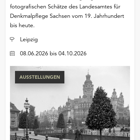
unserer
fotografischen Schätze des Landesamtes für
Datenschutzerklärung
Denkmalpflege Sachsen vom 19. Jahrhundert
oder
bis heute.
dem
Impressum
Ort
Leipzig
.
Datum
08.06.2026
bis 04.10.2026
AUSSTELLUNGEN