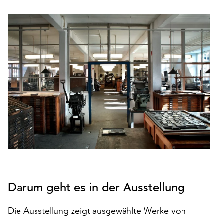
den
Betrieb
der
Seite
notwendig
sind
(funktionale
Cookies),
sowie
solche,
die
lediglich
zu
anonymen
Statistikzwecken
genutzt
Darum geht es in der Ausstellung
werden.
Klicken
Die Ausstellung zeigt ausgewählte Werke von
Sie