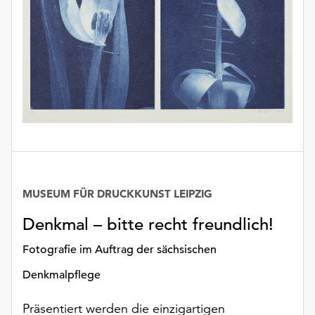
Möchten
Sie
die
verwendeten
Cookies
anpassen,
erreichen
Sie
die
Einstellungen
über
die
MUSEUM FÜR DRUCKKUNST LEIPZIG
Schaltfläche
„Auswählen“.
Denkmal – bitte recht freundlich!
Weitere
Fotografie im Auftrag der sächsischen
Informationen
Denkmalpflege
finden
Sie
Präsentiert werden die einzigartigen
in