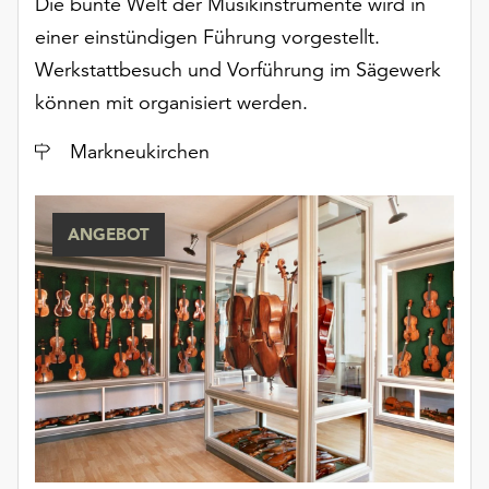
Die bunte Welt der Musikinstrumente wird in
am
Ende
einer einstündigen Führung vorgestellt.
der
Werkstattbesuch und Vorführung im Sägewerk
Seite
können mit organisiert werden.
die
Schaltfläche
Ort
Markneukirchen
„Cookie-
Einstellungen“
zur
ANGEBOT
Verfügung.
Funktionale
Cookies
werden
auch
ohne
Ihr
Einverständnis
weiterhin
ausgeführt.