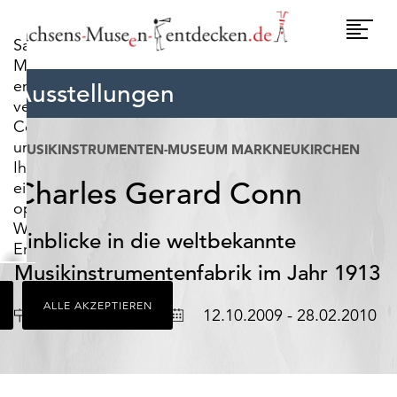
widerrufen.
Umscha
Sachsens-
Naviga
Museen-
entdecken.de
Ausstellungen
verwendet
Cookies,
um
MUSIKINSTRUMENTEN-MUSEUM MARKNEUKIRCHEN
Ihnen
Charles Gerard Conn
ein
optimales
Webseiten-
Einblicke in die weltbekannte
Erlebnis
zu
Musikinstrumentenfabrik im Jahr 1913
bieten.
ALLE AKZEPTIEREN
Dazu
Ort
Datum
Markneukirchen
12.10.2009 - 28.02.2010
zählen
Cookies,
die
für