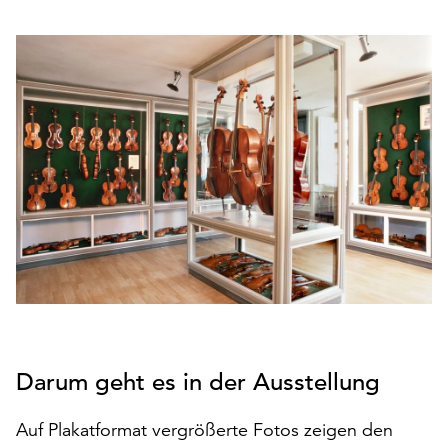
den
Betrieb
der
Seite
notwendig
sind
(funktionale
Cookies),
sowie
solche,
die
lediglich
zu
anonymen
Statistikzwecken
genutzt
Darum geht es in der Ausstellung
werden.
Klicken
Auf Plakatformat vergrößerte Fotos zeigen den
Sie