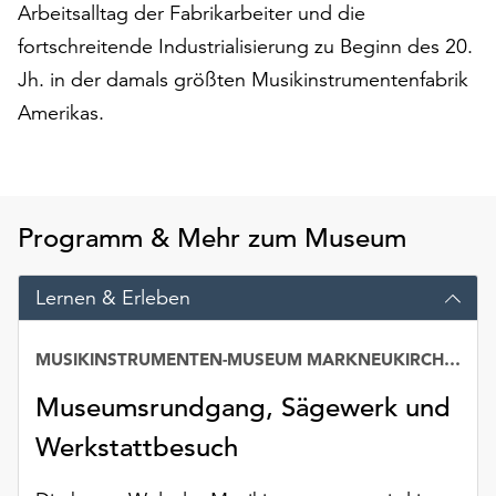
Arbeitsalltag der Fabrikarbeiter und die
auf
fortschreitende Industrialisierung zu Beginn des 20.
„Alle
akzeptieren“,
Jh. in der damals größten Musikinstrumentenfabrik
um
Amerikas.
alle
Cookies
zu
akzeptieren.
Sie
Programm & Mehr zum Museum
können
Ihr
Lernen & Erleben
Einverständnis
jederzeit
ändern
MUSIKINSTRUMENTEN-MUSEUM MARKNEUKIRCHEN
und
Museumsrundgang, Sägewerk und
widerrufen.
Dafür
Werkstattbesuch
steht
Ihnen