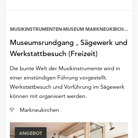
Möchten
Sie
die
verwendeten
MUSIKINSTRUMENTEN-MUSEUM MARKNEUKIRCHEN
Cookies
anpassen,
Museumsrundgang , Sägewerk und
erreichen
Werkstattbesuch (Freizeit)
Sie
die
Einstellungen
Die bunte Welt der Musikinstrumente wird in
über
einer einstündigen Führung vorgestellt.
die
Werkstattbesuch und Vorführung im Sägewerk
Schaltfläche
können mit organisiert werden.
„Auswählen“.
Weitere
Ort
Markneukirchen
Informationen
finden
Sie
ANGEBOT
in