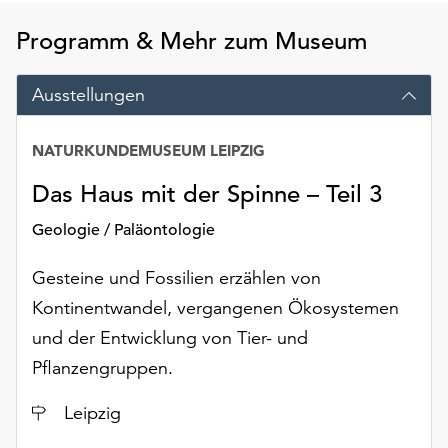
Möchten
Sie
Programm & Mehr zum Museum
die
verwendeten
Ausstellungen
Cookies
anpassen,
erreichen
NATURKUNDEMUSEUM LEIPZIG
Sie
Das Haus mit der Spinne – Teil 3
die
Einstellungen
Geologie / Paläontologie
über
die
Gesteine und Fossilien erzählen von
Schaltfläche
Kontinentwandel, vergangenen Ökosystemen
„Auswählen“.
und der Entwicklung von Tier- und
Weitere
Pflanzengruppen.
Informationen
finden
Ort
Leipzig
Sie
in