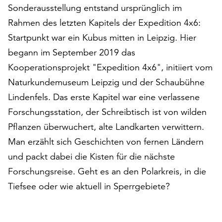
am
Sonderausstellung entstand ursprünglich im
Ende
Rahmen des letzten Kapitels der Expedition 4x6:
der
Startpunkt war ein Kubus mitten in Leipzig. Hier
Seite
die
begann im September 2019 das
Schaltfläche
Kooperationsprojekt "Expedition 4x6", initiiert vom
„Cookie-
Naturkundemuseum Leipzig und der Schaubühne
Einstellungen“
zur
Lindenfels. Das erste Kapitel war eine verlassene
Verfügung.
Forschungsstation, der Schreibtisch ist von wilden
Funktionale
Pflanzen überwuchert, alte Landkarten verwittern.
Cookies
werden
Man erzählt sich Geschichten von fernen Ländern
auch
und packt dabei die Kisten für die nächste
ohne
Forschungsreise. Geht es an den Polarkreis, in die
Ihr
Tiefsee oder wie aktuell in Sperrgebiete?
Einverständnis
weiterhin
ausgeführt.