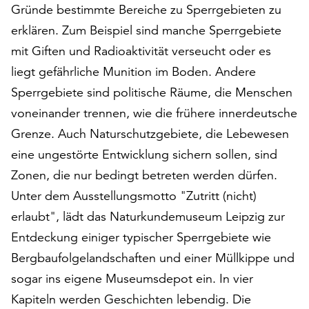
Gründe bestimmte Bereiche zu Sperrgebieten zu
auf
„Alle
erklären. Zum Beispiel sind manche Sperrgebiete
akzeptieren“,
mit Giften und Radioaktivität verseucht oder es
um
liegt gefährliche Munition im Boden. Andere
alle
Sperrgebiete sind politische Räume, die Menschen
Cookies
zu
voneinander trennen, wie die frühere innerdeutsche
akzeptieren.
Grenze. Auch Naturschutzgebiete, die Lebewesen
Sie
eine ungestörte Entwicklung sichern sollen, sind
können
Ihr
Zonen, die nur bedingt betreten werden dürfen.
Einverständnis
Unter dem Ausstellungsmotto "Zutritt (nicht)
jederzeit
erlaubt", lädt das Naturkundemuseum Leipzig zur
ändern
und
Entdeckung einiger typischer Sperrgebiete wie
widerrufen.
Bergbaufolgelandschaften und einer Müllkippe und
Dafür
sogar ins eigene Museumsdepot ein. In vier
steht
Kapiteln werden Geschichten lebendig. Die
Ihnen