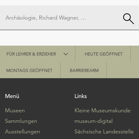
Schnellzugriff
FÜR LEHRER & ERZIEHER
HEUTE GEÖFFNET
MONTAGS GEÖFFNET
BARRIEREARM
Menü
Links
Museen
Kleine Museumskunde
Sammlungen
museum-digital
Ausstellungen
Sächsische Landesstelle