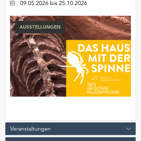
Datum
09.05.2026
bis 25.10.2026
unserer
Datenschutzerklärung
oder
dem
AUSSTELLUNGEN
Impressum
.
Veranstaltungen