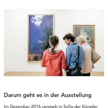
den
Betrieb
der
Seite
notwendig
sind
(funktionale
Cookies),
sowie
solche,
die
lediglich
zu
anonymen
Statistikzwecken
genutzt
werden.
Darum geht es in der Ausstellung
Klicken
Im Dezember 2016 verstarb in Sofia der Künstler
Sie