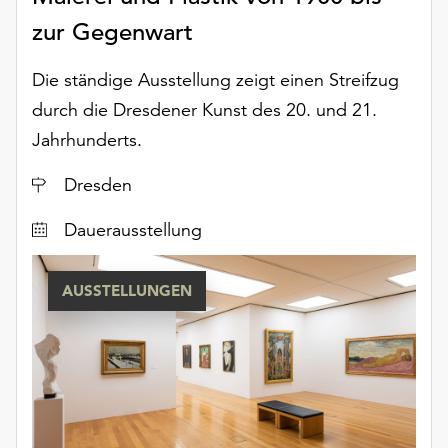
unserer
zur Gegenwart
Datenschutzerklärung
oder
Die ständige Ausstellung zeigt einen Streifzug
dem
durch die Dresdener Kunst des 20. und 21.
Impressum
.
Jahrhunderts.
Ort
Dresden
Dauerausstellung
AUSSTELLUNGEN