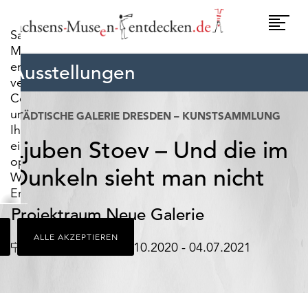
widerrufen.
Umscha
Sachsens-
Naviga
Museen-
entdecken.de
Ausstellungen
verwendet
Cookies,
um
STÄDTISCHE GALERIE DRESDEN – KUNSTSAMMLUNG
Ihnen
Ljuben Stoev – Und die im
ein
optimales
Dunkeln sieht man nicht
Webseiten-
Erlebnis
zu
Projektraum Neue Galerie
bieten.
ALLE AKZEPTIEREN
Dazu
Ort
Datum
Dresden
16.10.2020 - 04.07.2021
zählen
Cookies,
die
für