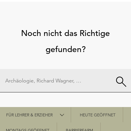
Noch nicht das Richtige
gefunden?
Schnellzugriff
FÜR LEHRER & ERZIEHER
HEUTE GEÖFFNET
MONTAGS GEÖFFNET
BARRIEREARM