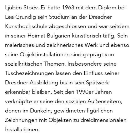
auf
Ljuben Stoev. Er hatte 1963 mit dem Diplom bei
„Alle
Lea Grundig sein Studium an der Dresdner
akzeptieren“,
Kunsthochschule abgeschlossen und war seitdem
um
alle
in seiner Heimat Bulgarien künstlerisch tätig. Sein
Cookies
malerisches und zeichnerisches Werk und ebenso
zu
seine Objektinstallationen sind geprägt von
akzeptieren.
sozialkritischen Themen. Insbesondere seine
Sie
können
Tuschezeichnungen lassen den Einfluss seiner
Ihr
Dresdner Ausbildung bis in sein Spätwerk
Einverständnis
erkennbar bleiben. Seit den 1990er Jahren
jederzeit
ändern
verknüpfte er seine den sozialen Außenseitern,
und
denen im Dunkeln, gewidmeten figürlichen
widerrufen.
Zeichnungen mit Objekten zu dreidimensionalen
Dafür
steht
Installationen.
Ihnen