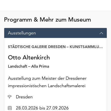
am
Ende
der
Programm & Mehr zum Museum
Seite
die
Schaltfläche
Ausstellungen
„Cookie-
Einstellungen“
STÄDTISCHE GALERIE DRESDEN – KUNSTSAMMLUNG
zur
Verfügung.
Otto Altenkirch
Funktionale
Cookies
Landschaft – Alla Prima
werden
auch
Ausstellung zum Meister der Dresdener
ohne
impressionistischen Landschaftsmalerei
Ihr
Einverständnis
Ort
Dresden
weiterhin
ausgeführt.
Datum
28.03.2026
bis 27.09.2026