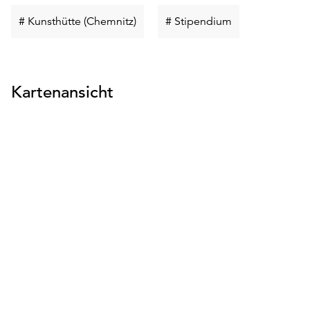
Schlüsselwort
Schlüsselwort
# Kunsthütte (Chemnitz)
# Stipendium
suchen
suchen
Kartenansicht