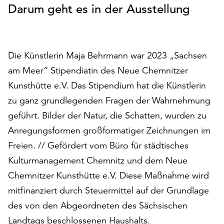
Darum geht es in der Ausstellung
auf
„Alle
akzeptieren“,
um
Die Künstlerin Maja Behrmann war 2023 „Sachsen
alle
Cookies
am Meer“ Stipendiatin des Neue Chemnitzer
zu
Kunsthütte e.V. Das Stipendium hat die Künstlerin
akzeptieren.
zu ganz grundlegenden Fragen der Wahrnehmung
Sie
können
geführt. Bilder der Natur, die Schatten, wurden zu
Ihr
Anregungsformen großformatiger Zeichnungen im
Einverständnis
Freien. // Gefördert vom Büro für städtisches
jederzeit
ändern
Kulturmanagement Chemnitz und dem Neue
und
Chemnitzer Kunsthütte e.V. Diese Maßnahme wird
widerrufen.
mitfinanziert durch Steuermittel auf der Grundlage
Dafür
des von den Abgeordneten des Sächsischen
steht
Ihnen
Landtags beschlossenen Haushalts.