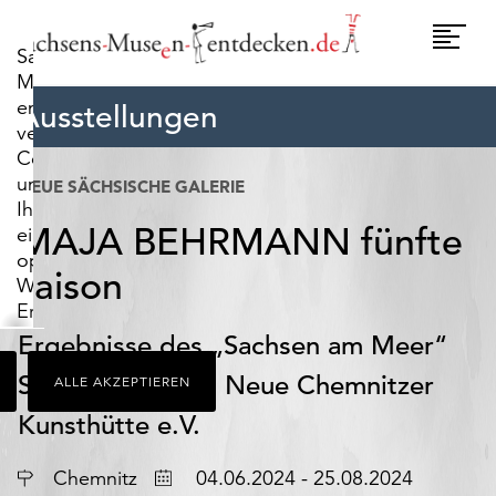
widerrufen.
Umscha
Sachsens-
Naviga
Museen-
entdecken.de
Ausstellungen
verwendet
Cookies,
um
NEUE SÄCHSISCHE GALERIE
Ihnen
MAJA BEHRMANN fünfte
ein
optimales
saison
Webseiten-
Erlebnis
zu
Ergebnisse des „Sachsen am Meer“
bieten.
Stipendiums des Neue Chemnitzer
ALLE AKZEPTIEREN
Dazu
zählen
Kunsthütte e.V.
Cookies,
die
Ort
Datum
Chemnitz
04.06.2024 - 25.08.2024
für