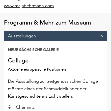
am
www.majabehrmann.com
Ende
der
Seite
Programm & Mehr zum Museum
die
Schaltfläche
Ausstellungen
„Cookie-
Einstellungen“
zur
NEUE SÄCHSISCHE GALERIE
Verfügung.
Funktionale
Collage
Cookies
Aktuelle europäische Positionen
werden
auch
Die Ausstellung zur zeitgenössischen Collage
ohne
Ihr
möchte eines der Schmuddelkinder der
Einverständnis
Kunstgeschichte ins Licht stellen.
weiterhin
ausgeführt.
Ort
Chemnitz