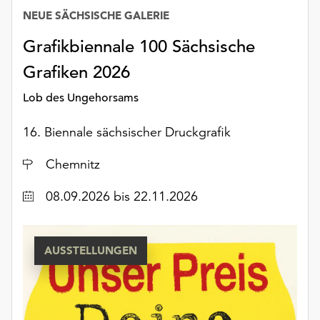
unserer
NEUE SÄCHSISCHE GALERIE
Datenschutzerklärung
Grafikbiennale 100 Sächsische
oder
dem
Grafiken 2026
Impressum
.
Lob des Ungehorsams
16. Biennale sächsischer Druckgrafik
Ort
Chemnitz
Datum
08.09.2026
bis 22.11.2026
AUSSTELLUNGEN