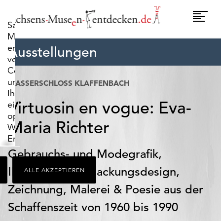
widerrufen.
Umscha
Sachsens-
Naviga
Museen-
entdecken.de
Ausstellungen
verwendet
Cookies,
um
WASSERSCHLOSS KLAFFENBACH
Ihnen
Virtuosin en vogue: Eva-
ein
optimales
Maria Richter
Webseiten-
Erlebnis
zu
Gebrauchs- und Modegrafik,
bieten.
Illustration, Verpackungsdesign,
ALLE AKZEPTIEREN
Dazu
zählen
Zeichnung, Malerei & Poesie aus der
Cookies,
Schaffenszeit von 1960 bis 1990
die
für