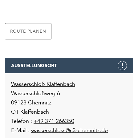
unserer
Datenschutzerklärung
oder
dem
ROUTE PLANEN
Impressum
.
AUSSTELLUNGSORT
Wasserschloß Klaffenbach
Wasserschloßweg 6
09123 Chemnitz
OT Klaffenbach
Telefon :
+49 371 266350
E-Mail :
wasserschloss@c3-chemnitz.de