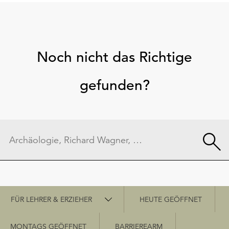
Noch nicht das Richtige
gefunden?
Schnellzugriff
FÜR LEHRER & ERZIEHER
HEUTE GEÖFFNET
MONTAGS GEÖFFNET
BARRIEREARM