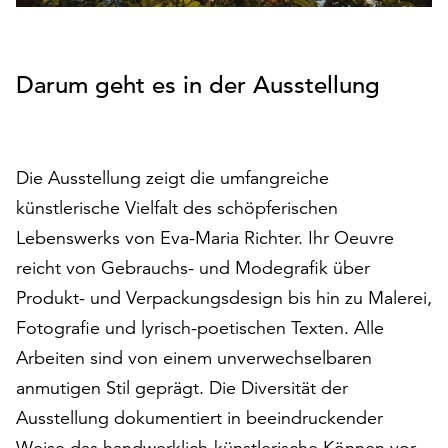
auf
„Alle
akzeptieren“,
Darum geht es in der Ausstellung
um
alle
Cookies
zu
Die Ausstellung zeigt die umfangreiche
akzeptieren.
Sie
künstlerische Vielfalt des schöpferischen
können
Lebenswerks von Eva-Maria Richter. Ihr Oeuvre
Ihr
reicht von Gebrauchs- und Modegrafik über
Einverständnis
jederzeit
Produkt- und Verpackungsdesign bis hin zu Malerei,
ändern
Fotografie und lyrisch-poetischen Texten. Alle
und
Arbeiten sind von einem unverwechselbaren
widerrufen.
anmutigen Stil geprägt. Die Diversität der
Dafür
steht
Ausstellung dokumentiert in beeindruckender
Ihnen
Weise das handwerklich-künstlerische Können vor