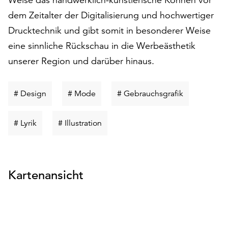
am
dem Zeitalter der Digitalisierung und hochwertiger
Ende
der
Drucktechnik und gibt somit in besonderer Weise
Seite
eine sinnliche Rückschau in die Werbeästhetik
die
unserer Region und darüber hinaus.
Schaltfläche
„Cookie-
Einstellungen“
Schlüsselwort
Schlüsselwort
Schlüsselwo
# Design
# Mode
# Gebrauchsgrafik
zur
suchen
suchen
suchen
Verfügung.
Funktionale
Schlüsselwort
Schlüsselwort
# Lyrik
# Illustration
Cookies
suchen
suchen
werden
auch
ohne
Kartenansicht
Ihr
Einverständnis
weiterhin
ausgeführt.