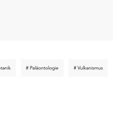
Schlüsselwort
Schlüsselwort
Schlüs
tanik
# Paläontologie
# Vulkanismus
suchen
suchen
suche