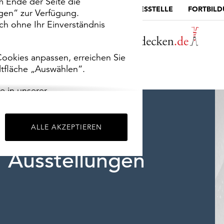
m Ende der Seite die
MUSEUMSPORTAL
DIE LANDESSTELLE
FORTBIL
ngen“ zur Verfügung.
h ohne Ihr Einverständnis
ookies anpassen, erreichen Sie
ltfläche „Auswählen“.
e in unserer
m
Impressum
.
ALLE AKZEPTIEREN
Ausstellungen