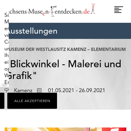
widerrufen.
Umscha
Sachsens-
Naviga
Museen-
entdecken.de
Ausstellungen
verwendet
Cookies,
um
MUSEUM DER WESTLAUSITZ KAMENZ – ELEMENTARIUM
Ihnen
"Blickwinkel - Malerei und
ein
optimales
Grafik"
Webseiten-
Erlebnis
zu
Ort
Datum
Kamenz
01.05.2021 - 26.09.2021
bieten.
ALLE AKZEPTIEREN
Dazu
zählen
Cookies,
die
für