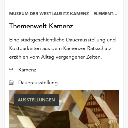
unserer
Datenschutzerklärung
MUSEUM DER WESTLAUSITZ KAMENZ – ELEMENTARIUM
Datum
oder
dem
Themenwelt Kamenz
Impressum
.
Eine stadtgeschichtliche Dauerausstellung und
Kostbarkeiten aus dem Kamenzer Ratsschatz
erzählen vom Alltag vergangener Zeiten.
Ort
Kamenz
Dauerausstellung
AUSSTELLUNGEN