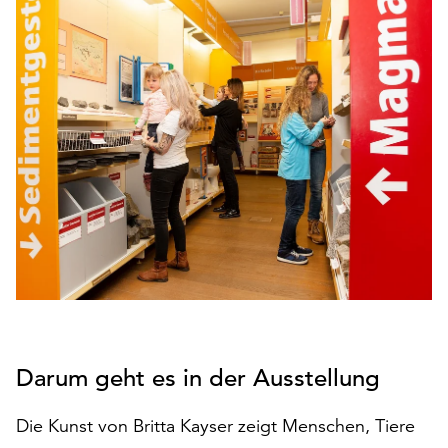
den
Betrieb
der
Seite
notwendig
sind
(funktionale
Cookies),
sowie
solche,
die
lediglich
zu
anonymen
Statistikzwecken
genutzt
Darum geht es in der Ausstellung
werden.
Klicken
Die Kunst von Britta Kayser zeigt Menschen, Tiere
Sie