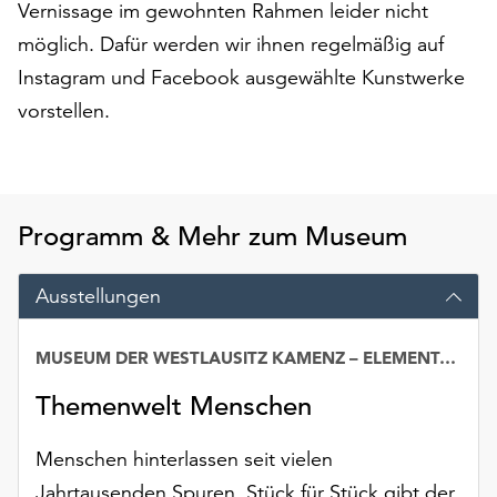
Vernissage im gewohnten Rahmen leider nicht
am
Ende
möglich. Dafür werden wir ihnen regelmäßig auf
der
Instagram und Facebook ausgewählte Kunstwerke
Seite
vorstellen.
die
Schaltfläche
„Cookie-
Einstellungen“
zur
Programm & Mehr zum Museum
Verfügung.
Funktionale
Cookies
Ausstellungen
werden
auch
MUSEUM DER WESTLAUSITZ KAMENZ – ELEMENTARIUM
Datum
ohne
Ihr
Themenwelt Menschen
Einverständnis
weiterhin
Menschen hinterlassen seit vielen
ausgeführt.
Jahrtausenden Spuren. Stück für Stück gibt der