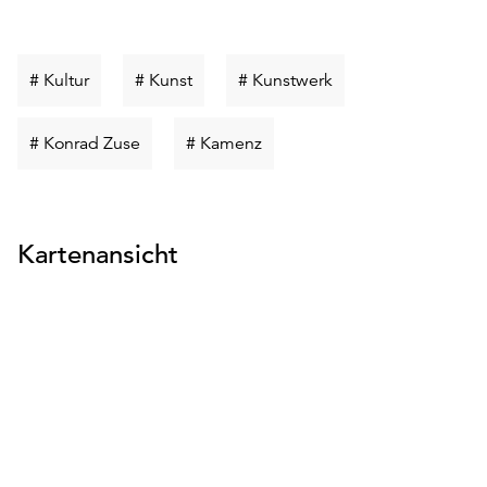
Schlüsselwort
Schlüsselwort
Schlüsselwort
# Kultur
# Kunst
# Kunstwerk
suchen
suchen
suchen
Schlüsselwort
Schlüsselwort
# Konrad Zuse
# Kamenz
suchen
suchen
Kartenansicht