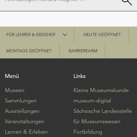
Schnellzugriff
FÜR LEHRER & ERZIEHER
HEUTE GEÖFFNET
MONTAGS GEÖFFNET
BARRIEREARM
Menü
Links
Museen
Kleine Museumskunde
Sammlungen
museum-digital
Ausstellungen
Sächsische Landesstelle
Veranstaltungen
für Museumswesen
Lernen & Erleben
Fortbildung