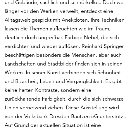
und Gebäude, sachlich und schnörkellos. Doch wer
auf
länger vor den Werken verweilt, entdeckt eine
„Alle
akzeptieren“,
Alltagswelt gespickt mit Anekdoten. Ihre Techniken
um
lassen die Themen aufleuchten wie im Traum,
alle
deutlich doch ungreifbar. Farbige Nebel, die sich
Cookies
verdichten und wieder auflösen. Reinhard Springer
zu
akzeptieren.
beschäftigen besonders die Menschen, aber auch
Sie
Landschaften und Stadtbilder finden sich in seinen
können
Werken. In seiner Kunst verbinden sich Schönheit
Ihr
Einverständnis
und Bizarrheit, Leben und Vergänglichkeit. Es gibt
jederzeit
keine harten Kontraste, sondern eine
ändern
zurückhaltende Farbigkeit, durch die sich schwarze
und
widerrufen.
Linien vernetzend ziehen. Diese Ausstellung wird
Dafür
von der Volksbank Dresden-Bautzen eG unterstützt.
steht
Auf Grund der aktuellen Situation ist eine
Ihnen