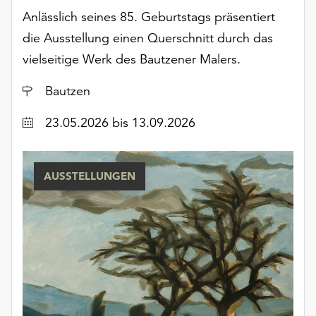
Möchten
Anlässlich seines 85. Geburtstags präsentiert
Sie
die Ausstellung einen Querschnitt durch das
die
verwendeten
vielseitige Werk des Bautzener Malers.
Cookies
Ort
anpassen,
Bautzen
erreichen
Datum
23.05.2026
bis 13.09.2026
Sie
die
Einstellungen
über
AUSSTELLUNGEN
die
Schaltfläche
„Auswählen“.
Weitere
Informationen
finden
Sie
in