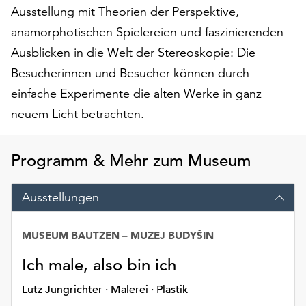
am
Ausstellung mit Theorien der Perspektive,
Ende
anamorphotischen Spielereien und faszinierenden
der
Ausblicken in die Welt der Stereoskopie: Die
Seite
die
Besucherinnen und Besucher können durch
Schaltfläche
einfache Experimente die alten Werke in ganz
„Cookie-
neuem Licht betrachten.
Einstellungen“
zur
Verfügung.
Programm & Mehr zum Museum
Funktionale
Cookies
werden
Ausstellungen
auch
ohne
MUSEUM BAUTZEN – MUZEJ BUDYŠIN
Ihr
Einverständnis
Ich male, also bin ich
weiterhin
ausgeführt.
Lutz Jungrichter · Malerei · Plastik