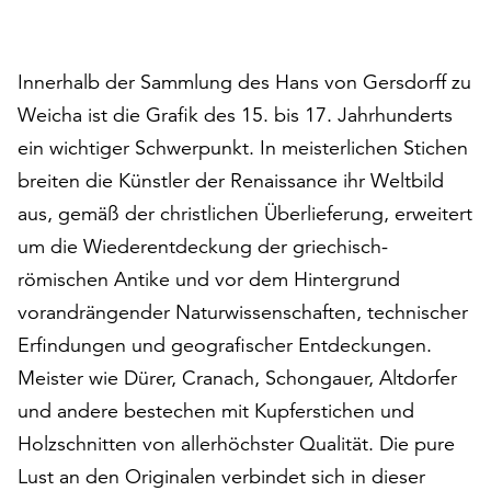
auf
„Alle
akzeptieren“,
Innerhalb der Sammlung des Hans von Gersdorff zu
um
Weicha ist die Grafik des 15. bis 17. Jahrhunderts
alle
ein wichtiger Schwerpunkt. In meisterlichen Stichen
Cookies
zu
breiten die Künstler der Renaissance ihr Weltbild
akzeptieren.
aus, gemäß der christlichen Überlieferung, erweitert
Sie
um die Wiederentdeckung der griechisch-
können
Ihr
römischen Antike und vor dem Hintergrund
Einverständnis
vorandrängender Naturwissenschaften, technischer
jederzeit
Erfindungen und geografischer Entdeckungen.
ändern
und
Meister wie Dürer, Cranach, Schongauer, Altdorfer
widerrufen.
und andere bestechen mit Kupferstichen und
Dafür
Holzschnitten von allerhöchster Qualität. Die pure
steht
Ihnen
Lust an den Originalen verbindet sich in dieser