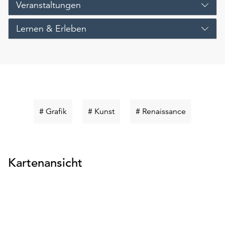
Veranstaltungen
Lernen & Erleben
Schlüsselwort
Schlüsselwort
Schlüsselw
# Grafik
# Kunst
# Renaissance
suchen
suchen
suchen
Kartenansicht