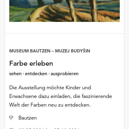
unserer
Datenschutzerklärung
oder
dem
Impressum
.
MUSEUM BAUTZEN – MUZEJ BUDYŠIN
Farbe erleben
sehen · entdecken · ausprobieren
Die Ausstellung möchte Kinder und
Erwachsene dazu einladen, die faszinierende
Welt der Farben neu zu entdecken.
Ort
Bautzen