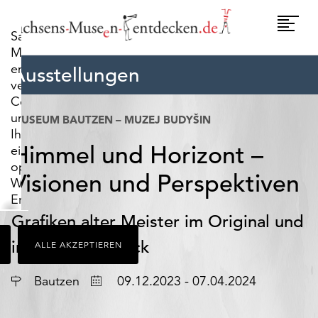
widerrufen.
Umscha
Sachsens-
Naviga
Museen-
entdecken.de
Ausstellungen
verwendet
Cookies,
um
MUSEUM BAUTZEN – MUZEJ BUDYŠIN
Ihnen
Himmel und Horizont –
ein
optimales
Visionen und Perspektiven
Webseiten-
Erlebnis
zu
Grafiken alter Meister im Original und
bieten.
im 3D-Stereoblick
ALLE AKZEPTIEREN
Dazu
zählen
Ort
Datum
Cookies,
Bautzen
09.12.2023 - 07.04.2024
die
für