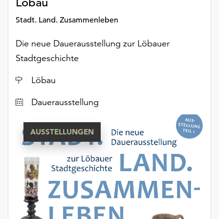
Löbau
Möchten
Sie
Stadt. Land. Zusammenleben
die
verwendeten
Die neue Dauerausstellung zur Löbauer
Cookies
Stadtgeschichte
anpassen,
erreichen
Ort
Löbau
Sie
die
Dauerausstellung
Einstellungen
über
die
AUSSTELLUNGEN
Schaltfläche
„Auswählen“.
Weitere
Informationen
finden
Sie
in