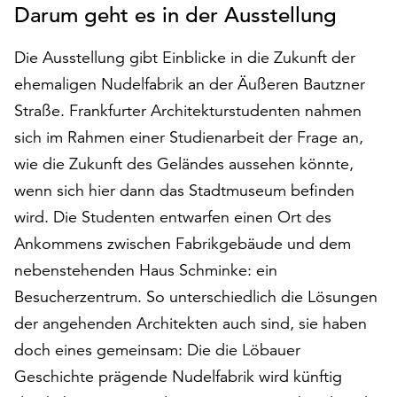
Darum geht es in der Ausstellung
auf
„Alle
Die Ausstellung gibt Einblicke in die Zukunft der
akzeptieren“,
um
ehemaligen Nudelfabrik an der Äußeren Bautzner
alle
Straße. Frankfurter Architekturstudenten nahmen
Cookies
sich im Rahmen einer Studienarbeit der Frage an,
zu
akzeptieren.
wie die Zukunft des Geländes aussehen könnte,
Sie
wenn sich hier dann das Stadtmuseum befinden
können
wird. Die Studenten entwarfen einen Ort des
Ihr
Einverständnis
Ankommens zwischen Fabrikgebäude und dem
jederzeit
nebenstehenden Haus Schminke: ein
ändern
Besucherzentrum. So unterschiedlich die Lösungen
und
der angehenden Architekten auch sind, sie haben
widerrufen.
Dafür
doch eines gemeinsam: Die die Löbauer
steht
Geschichte prägende Nudelfabrik wird künftig
Ihnen