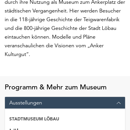
durch ihre Nutzung als Museum zum Ankerplatz der
am
Ende
städtischen Vergangenheit. Hier werden Besucher
der
in die 118-jährige Geschichte der Teigwarenfabrik
Seite
und die 800-jährige Geschichte der Stadt Löbau
die
Schaltfläche
eintauchen können. Modelle und Pläne
„Cookie-
veranschaulichen die Visionen vom „Anker
Einstellungen“
Kulturgut“.
zur
Verfügung.
Funktionale
Cookies
werden
Programm & Mehr zum Museum
auch
ohne
Ausstellungen
Ihr
Einverständnis
weiterhin
STADTMUSEUM LÖBAU
Datum
ausgeführt.