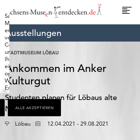
widerrufen.
Umscha
Sachsens-
Naviga
Museen-
entdecken.de
Ausstellungen
verwendet
Cookies,
um
STADTMUSEUM LÖBAU
Ihnen
Ankommen im Anker
ein
optimales
Kulturgut
Webseiten-
Erlebnis
zu
Studenten planen für Löbaus alte
bieten.
Nudelei
ALLE AKZEPTIEREN
Dazu
zählen
Ort
Datum
Cookies,
Löbau
12.04.2021 - 29.08.2021
die
für