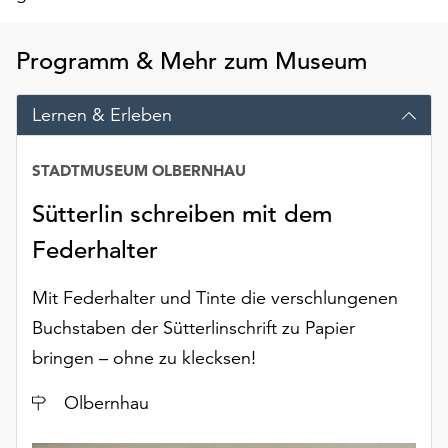
am
Ende
der
Programm & Mehr zum Museum
Seite
die
Lernen & Erleben
Schaltfläche
„Cookie-
Einstellungen“
STADTMUSEUM OLBERNHAU
zur
Sütterlin schreiben mit dem
Verfügung.
Funktionale
Federhalter
Cookies
werden
Mit Federhalter und Tinte die verschlungenen
auch
Buchstaben der Sütterlinschrift zu Papier
ohne
Ihr
bringen – ohne zu klecksen!
Einverständnis
weiterhin
Ort
Olbernhau
ausgeführt.