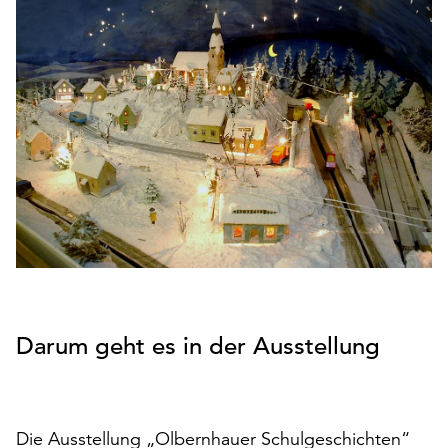
den
Betrieb
der
Seite
notwendig
sind
(funktionale
Cookies),
sowie
solche,
die
lediglich
zu
anonymen
Statistikzwecken
Darum geht es in der Ausstellung
genutzt
werden.
Klicken
Die Ausstellung „Olbernhauer Schulgeschichten“
Sie