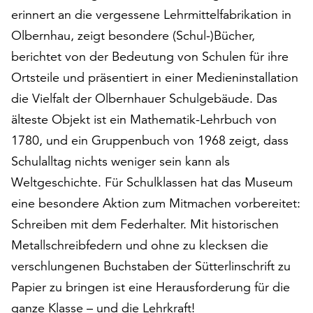
erinnert an die vergessene Lehrmittelfabrikation in
auf
„Alle
Olbernhau, zeigt besondere (Schul-)Bücher,
akzeptieren“,
berichtet von der Bedeutung von Schulen für ihre
um
Ortsteile und präsentiert in einer Medieninstallation
alle
Cookies
die Vielfalt der Olbernhauer Schulgebäude. Das
zu
älteste Objekt ist ein Mathematik-Lehrbuch von
akzeptieren.
1780, und ein Gruppenbuch von 1968 zeigt, dass
Sie
können
Schulalltag nichts weniger sein kann als
Ihr
Weltgeschichte. Für Schulklassen hat das Museum
Einverständnis
eine besondere Aktion zum Mitmachen vorbereitet:
jederzeit
ändern
Schreiben mit dem Federhalter. Mit historischen
und
Metallschreibfedern und ohne zu klecksen die
widerrufen.
verschlungenen Buchstaben der Sütterlinschrift zu
Dafür
Papier zu bringen ist eine Herausforderung für die
steht
Ihnen
ganze Klasse – und die Lehrkraft!